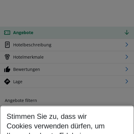
Angebote
Hotelbeschreibung
Hotelmerkmale
Bewertungen
Lage
Angebote filtern
Ändern Sie Ihre Kriterien nach Ihren Wünschen
Stimmen Sie zu, dass wir
Abflughafen wählen
Beliebiger Abflughafen
Cookies verwenden dürfen, um
Reisezeitraum wählen