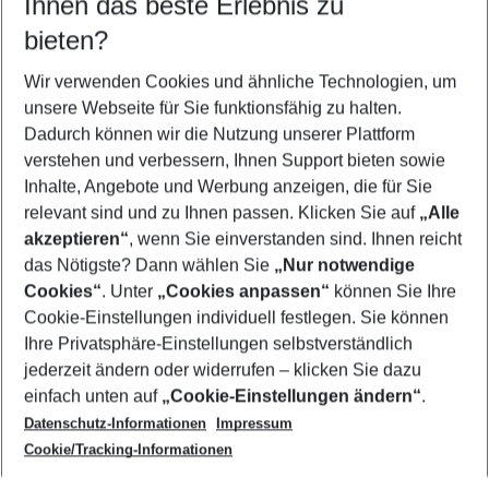
Ihnen das beste Erlebnis zu
09.08.26
–
07.08.27
5-8 Nächte
bieten?
Wer wird verreisen
2 Erwachsene
Keine Kinder
Wir verwenden Cookies und ähnliche Technologien, um
unsere Webseite für Sie funktionsfähig zu halten.
Mehr Filter anzeigen
Dadurch können wir die Nutzung unserer Plattform
verstehen und verbessern, Ihnen Support bieten sowie
Inhalte, Angebote und Werbung anzeigen, die für Sie
relevant sind und zu Ihnen passen. Klicken Sie auf
„Alle
akzeptieren“
, wenn Sie einverstanden sind. Ihnen reicht
das Nötigste? Dann wählen Sie
„Nur notwendige
Footer
Cookies“
. Unter
„Cookies anpassen“
können Sie Ihre
Footer navigation
Cookie-Einstellungen individuell festlegen. Sie können
Über uns
Ihre Privatsphäre-Einstellungen selbstverständlich
AGB
jederzeit ändern oder widerrufen – klicken Sie dazu
Service & Hilfe
Cookie-Einstellungen ändern
einfach unten auf
„Cookie-Einstellungen ändern“
.
Barrierefreies Reisen
Datenschutz-Informationen
Impressum
Cookie-Richtlinie
Folgen Sie uns
Check-in
Cookie/Tracking-Informationen
Datenschutz
FAQ
Impressum