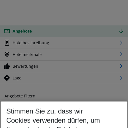
Angebote
Hotelbeschreibung
Hotelmerkmale
Bewertungen
Lage
Angebote filtern
Ändern Sie Ihre Kriterien nach Ihren Wünschen
Stimmen Sie zu, dass wir
Abflughafen wählen
Beliebiger Abflughafen
Cookies verwenden dürfen, um
Reisezeitraum wählen