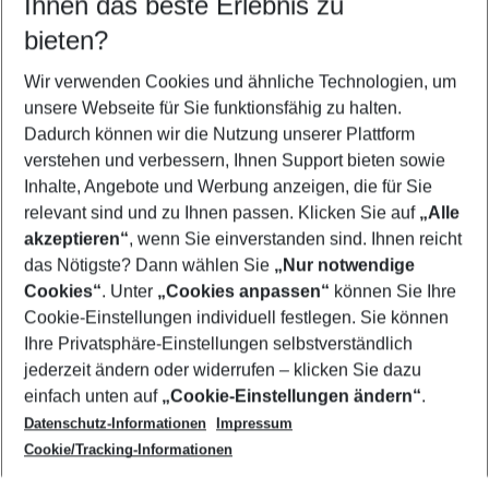
Ihnen das beste Erlebnis zu
09.08.26
–
07.08.27
5-8 Nächte
bieten?
Wer wird verreisen
2 Erwachsene
Keine Kinder
Wir verwenden Cookies und ähnliche Technologien, um
unsere Webseite für Sie funktionsfähig zu halten.
Mehr Filter anzeigen
Dadurch können wir die Nutzung unserer Plattform
verstehen und verbessern, Ihnen Support bieten sowie
Inhalte, Angebote und Werbung anzeigen, die für Sie
relevant sind und zu Ihnen passen. Klicken Sie auf
„Alle
akzeptieren“
, wenn Sie einverstanden sind. Ihnen reicht
das Nötigste? Dann wählen Sie
„Nur notwendige
Footer
Cookies“
. Unter
„Cookies anpassen“
können Sie Ihre
Footer navigation
Cookie-Einstellungen individuell festlegen. Sie können
Über uns
Ihre Privatsphäre-Einstellungen selbstverständlich
AGB
jederzeit ändern oder widerrufen – klicken Sie dazu
Service & Hilfe
Cookie-Einstellungen ändern
einfach unten auf
„Cookie-Einstellungen ändern“
.
Barrierefreies Reisen
Datenschutz-Informationen
Impressum
Cookie-Richtlinie
Folgen Sie uns
Check-in
Cookie/Tracking-Informationen
Datenschutz
FAQ
Impressum