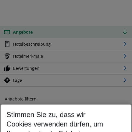
Angebote
Hotelbeschreibung
Hotelmerkmale
Bewertungen
Lage
Angebote filtern
Ändern Sie Ihre Kriterien nach Ihren Wünschen
Stimmen Sie zu, dass wir
Abflughafen wählen
Beliebiger Abflughafen
Cookies verwenden dürfen, um
Reisezeitraum wählen