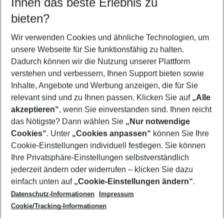
Ihnen das beste Erlebnis zu
09.08.26
–
07.08.27
5-8 Nächte
bieten?
Wer wird verreisen
2 Erwachsene
Keine Kinder
Wir verwenden Cookies und ähnliche Technologien, um
unsere Webseite für Sie funktionsfähig zu halten.
Mehr Filter anzeigen
Dadurch können wir die Nutzung unserer Plattform
verstehen und verbessern, Ihnen Support bieten sowie
Inhalte, Angebote und Werbung anzeigen, die für Sie
relevant sind und zu Ihnen passen. Klicken Sie auf
„Alle
akzeptieren“
, wenn Sie einverstanden sind. Ihnen reicht
das Nötigste? Dann wählen Sie
„Nur notwendige
Footer
Cookies“
. Unter
„Cookies anpassen“
können Sie Ihre
Footer navigation
Cookie-Einstellungen individuell festlegen. Sie können
Über uns
Ihre Privatsphäre-Einstellungen selbstverständlich
AGB
jederzeit ändern oder widerrufen – klicken Sie dazu
Service & Hilfe
Cookie-Einstellungen ändern
einfach unten auf
„Cookie-Einstellungen ändern“
.
Barrierefreies Reisen
Datenschutz-Informationen
Impressum
Cookie-Richtlinie
Folgen Sie uns
Check-in
Cookie/Tracking-Informationen
Datenschutz
FAQ
Impressum