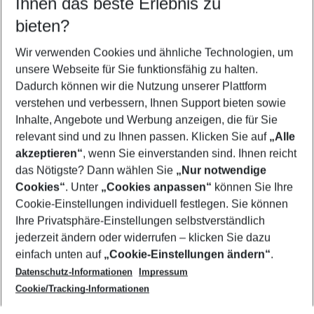
Ihnen das beste Erlebnis zu
10.08.26
–
08.08.27
5-8 Nächte
bieten?
Wer wird verreisen
2 Erwachsene
Keine Kinder
Wir verwenden Cookies und ähnliche Technologien, um
unsere Webseite für Sie funktionsfähig zu halten.
Mehr Filter anzeigen
Dadurch können wir die Nutzung unserer Plattform
verstehen und verbessern, Ihnen Support bieten sowie
Inhalte, Angebote und Werbung anzeigen, die für Sie
relevant sind und zu Ihnen passen. Klicken Sie auf
„Alle
akzeptieren“
, wenn Sie einverstanden sind. Ihnen reicht
das Nötigste? Dann wählen Sie
„Nur notwendige
Footer
Cookies“
. Unter
„Cookies anpassen“
können Sie Ihre
Footer navigation
Cookie-Einstellungen individuell festlegen. Sie können
Über uns
Ihre Privatsphäre-Einstellungen selbstverständlich
AGB
jederzeit ändern oder widerrufen – klicken Sie dazu
Service & Hilfe
Cookie-Einstellungen ändern
einfach unten auf
„Cookie-Einstellungen ändern“
.
Barrierefreies Reisen
Datenschutz-Informationen
Impressum
Cookie-Richtlinie
Folgen Sie uns
Check-in
Cookie/Tracking-Informationen
Datenschutz
FAQ
Impressum