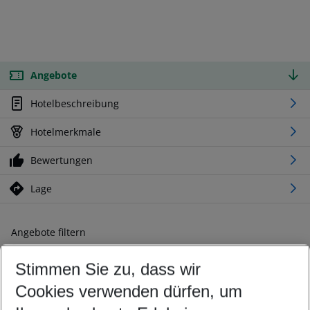
Angebote
Hotelbeschreibung
Hotelmerkmale
Bewertungen
Lage
Angebote filtern
Ändern Sie Ihre Kriterien nach Ihren Wünschen
Stimmen Sie zu, dass wir
Abflughafen wählen
Beliebiger Abflughafen
Cookies verwenden dürfen, um
Reisezeitraum wählen