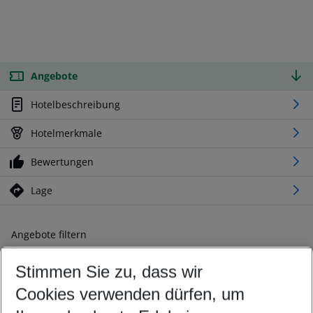
Angebote
Hotelbeschreibung
Hotelmerkmale
Bewertungen
Lage
Angebote filtern
Ändern Sie Ihre Kriterien nach Ihren Wünschen
Stimmen Sie zu, dass wir
Abflughafen wählen
Beliebiger Abflughafen
Cookies verwenden dürfen, um
Reisezeitraum wählen