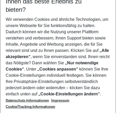
Ihnen das beste Erlebnis zu
12.08.26
–
10.08.27
5-8 Nächte
bieten?
Wer wird verreisen
2 Erwachsene
Keine Kinder
Wir verwenden Cookies und ähnliche Technologien, um
unsere Webseite für Sie funktionsfähig zu halten.
Mehr Filter anzeigen
Dadurch können wir die Nutzung unserer Plattform
verstehen und verbessern, Ihnen Support bieten sowie
Inhalte, Angebote und Werbung anzeigen, die für Sie
relevant sind und zu Ihnen passen. Klicken Sie auf
„Alle
akzeptieren“
, wenn Sie einverstanden sind. Ihnen reicht
das Nötigste? Dann wählen Sie
„Nur notwendige
Footer
Cookies“
. Unter
„Cookies anpassen“
können Sie Ihre
Footer navigation
Cookie-Einstellungen individuell festlegen. Sie können
Über uns
Ihre Privatsphäre-Einstellungen selbstverständlich
AGB
jederzeit ändern oder widerrufen – klicken Sie dazu
Service & Hilfe
Cookie-Einstellungen ändern
einfach unten auf
„Cookie-Einstellungen ändern“
.
Barrierefreies Reisen
Datenschutz-Informationen
Impressum
Cookie-Richtlinie
Folgen Sie uns
Check-in
Cookie/Tracking-Informationen
Datenschutz
FAQ
Impressum