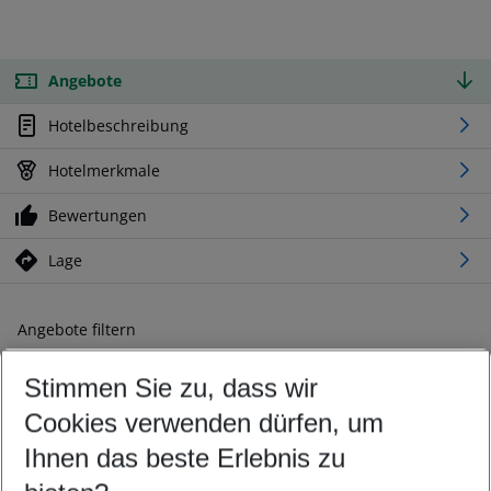
Angebote
Hotelbeschreibung
Hotelmerkmale
Bewertungen
Lage
Angebote filtern
Ändern Sie Ihre Kriterien nach Ihren Wünschen
Stimmen Sie zu, dass wir
Abflughafen wählen
Beliebiger Abflughafen
Cookies verwenden dürfen, um
Reisezeitraum wählen
Ihnen das beste Erlebnis zu
09.08.26
–
07.08.27
5-8 Nächte