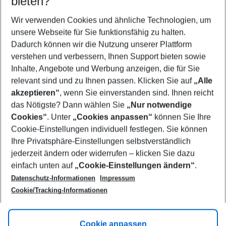
bieten?
Wer wird verreisen
2 Erwachsene
Keine Kinder
Wir verwenden Cookies und ähnliche Technologien, um
unsere Webseite für Sie funktionsfähig zu halten.
Mehr Filter anzeigen
Dadurch können wir die Nutzung unserer Plattform
verstehen und verbessern, Ihnen Support bieten sowie
Inhalte, Angebote und Werbung anzeigen, die für Sie
relevant sind und zu Ihnen passen. Klicken Sie auf
„Alle
akzeptieren“
, wenn Sie einverstanden sind. Ihnen reicht
das Nötigste? Dann wählen Sie
„Nur notwendige
Footer
Cookies“
. Unter
„Cookies anpassen“
können Sie Ihre
Footer navigation
Cookie-Einstellungen individuell festlegen. Sie können
Über uns
Ihre Privatsphäre-Einstellungen selbstverständlich
AGB
jederzeit ändern oder widerrufen – klicken Sie dazu
Service & Hilfe
Cookie-Einstellungen ändern
einfach unten auf
„Cookie-Einstellungen ändern“
.
Barrierefreies Reisen
Datenschutz-Informationen
Impressum
Cookie-Richtlinie
Folgen Sie uns
Check-in
Cookie/Tracking-Informationen
Datenschutz
FAQ
Impressum
Flugbeschränkungen
Hilfe & Kontakt
Cookie anpassen