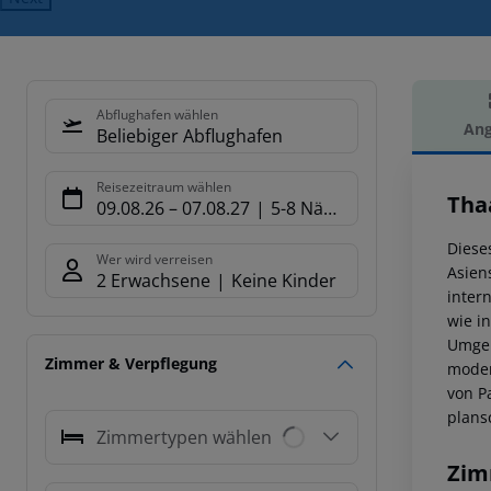
Abflughafen wählen
Ang
Beliebiger Abflughafen
Hot
Reisezeitraum wählen
Tha
09.08.26
–
07.08.27
5-8 Nächte
Diese
Wer wird verreisen
Asien
2 Erwachsene
Keine Kinder
inter
wie i
Umgeb
Zimmer & Verpflegung
moder
von P
plans
Zimmertypen wählen
Zim