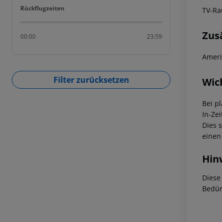
Rückflugzeiten
Rückflugzeiten
TV-Ra
Zus
00:00
23:59
Ameri
Filter zurücksetzen
Wic
Bei p
In-Zei
Dies 
einen
Hin
Diese
Bedür