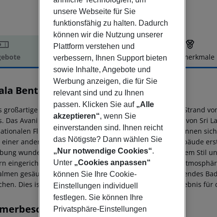
unsere Webseite für Sie
funktionsfähig zu halten. Dadurch
können wir die Nutzung unserer
Plattform verstehen und
ebote
Hotelbeschreibung
Hotelmerkmale
verbessern, Ihnen Support bieten
sowie Inhalte, Angebote und
elbeschreibung
Werbung anzeigen, die für Sie
ala Bentota Resort
relevant sind und zu Ihnen
5
passen. Klicken Sie auf
„Alle
s großartige Resort liegt in ruhiger Lage am weitläufigen Strand 
akzeptieren“
, wenn Sie
s. Das Avani Bentota liegt an der beliebten Südwestküste von Sri
einverstanden sind. Ihnen reicht
nationalen Flughafen Bandaranaike entfernt. Die Gäste können si
das Nötigste? Dann wählen Sie
n einer anderen Welt fühlen. Das charmante, niedrige Gebäude ers
„Nur notwendige Cookies“
.
ung wunderschön mit seiner Mischung aus sri-lankischem Stil u
Unter
„Cookies anpassen“
n eingerichtet und schaffen eine kühle, entspannende Atmosphär
almen gesäumten Gärten zurücklehnen oder ein erfrischendes Bad
können Sie Ihre Cookie-
chen. Dies ist die ideale Wahl für ein exotisches Wohnerlebnis für 
Einstellungen individuell
festlegen. Sie können Ihre
merbeschreibung
Privatsphäre-Einstellungen