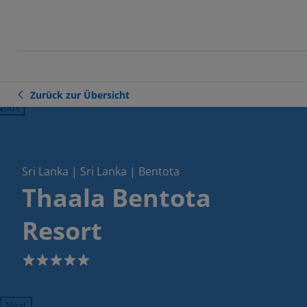
Zurück zur Übersicht
ious
Sri Lanka | Sri Lanka | Bentota
Thaala Bentota
Resort
5
Next