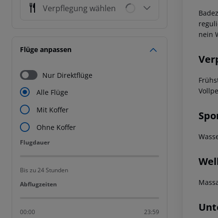
Verpflegung wählen
Bade
regul
nein
W
Flüge anpassen
Ver
Nur Direktflüge
Frühs
Vollp
Alle Flüge
Mit Koffer
Spo
Ohne Koffer
Wasse
Flugdauer
Flugdauer
Wel
Bis zu 24 Stunden
Mass
Abflugzeiten
Abflugzeiten
Unt
00:00
23:59