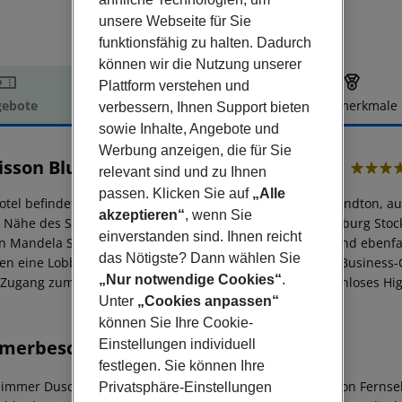
unsere Webseite für Sie
funktionsfähig zu halten. Dadurch
können wir die Nutzung unserer
Plattform verstehen und
ebote
Hotelbeschreibung
Hotelmerkmale
verbessern, Ihnen Support bieten
sowie Inhalte, Angebote und
elbeschreibung
Werbung anzeigen, die für Sie
isson Blu Hotel Sandton, Johannesburg
relevant sind und zu Ihnen
5
passen. Klicken Sie auf
„Alle
otel befindet sich im Herzen des Geschäftsviertels von Sandton, auc
akzeptieren“
, wenn Sie
r Nähe des Sandton Convention Centre und der Johannesburg Stock
einverstanden sind. Ihnen reicht
n Mandela Square und der Gautrain-Bahnhof Sandton sind ebenfa
das Nötigste? Dann wählen Sie
en eine Lobby mit 24-Stunden-Rezeption, eine exklusive Business-C
„Nur notwendige Cookies“
.
 Zugang zum Planet Fitness Platinum Fitnessstudio, kostenloses H
Unter
„Cookies anpassen“
können Sie Ihre Cookie-
merbeschreibung
Einstellungen individuell
festlegen. Sie können Ihre
immer Dusche Badewanne Haartrockner Direktwahltelefon Fernsehe
Privatsphäre-Einstellungen