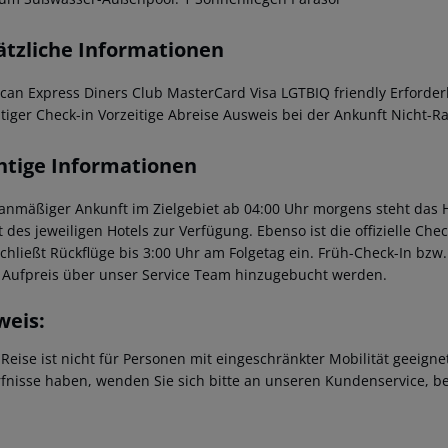
ätzliche Informationen
can Express Diners Club MasterCard Visa LGTBIQ friendly Erforder
itiger Check-in Vorzeitige Abreise Ausweis bei der Ankunft Nicht-R
htige Informationen
lanmäßiger Ankunft im Zielgebiet ab 04:00 Uhr morgens steht das H
t des jeweiligen Hotels zur Verfügung. Ebenso ist die offizielle Ch
schließt Rückflüge bis 3:00 Uhr am Folgetag ein. Früh-Check-In bz
 Aufpreis über unser Service Team hinzugebucht werden.
weis:
 Reise ist nicht für Personen mit eingeschränkter Mobilität geeign
fnisse haben, wenden Sie sich bitte an unseren Kundenservice, be