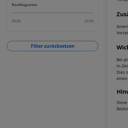
Rückflugzeiten
Rückflugzeiten
Zus
00:00
23:59
Ameri
Vorze
Filter zurücksetzen
Wic
Bei p
In-Zei
Dies 
einen
Hin
Diese
Bedür