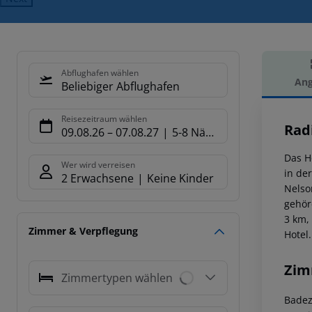
Abflughafen wählen
Ang
Beliebiger Abflughafen
Hot
Reisezeitraum wählen
Rad
09.08.26
–
07.08.27
5-8 Nächte
Das H
Wer wird verreisen
in de
2 Erwachsene
Keine Kinder
Nelso
gehör
3 km,
Zimmer & Verpflegung
Hotel.
Zim
Zimmertypen wählen
Badez