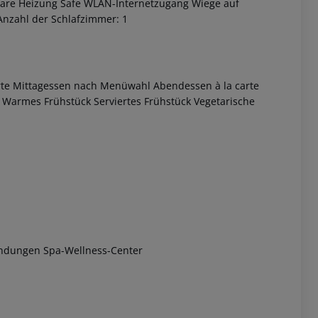
rbare Heizung Safe WLAN-Internetzugang Wiege auf
Anzahl der Schlafzimmer: 1
arte Mittagessen nach Menüwahl Abendessen à la carte
Warmes Frühstück Serviertes Frühstück Vegetarische
 akzeptieren
ndungen Spa-Wellness-Center