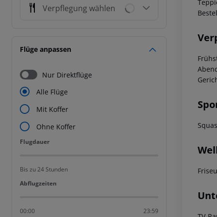
Teppi
Verpflegung wählen
Beste
Ver
Flüge anpassen
Frühs
Abend
Nur Direktflüge
Geric
Alle Flüge
Spo
Mit Koffer
Squas
Ohne Koffer
Flugdauer
Flugdauer
Wel
Bis zu 24 Stunden
Frise
Abflugzeiten
Abflugzeiten
Unt
00:00
23:59
TV-Ra