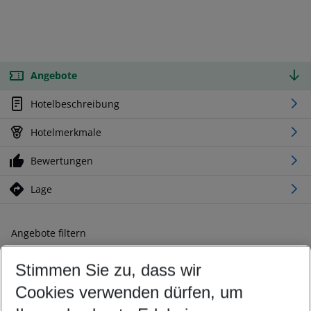
Angebote
Hotelbeschreibung
Hotelmerkmale
Bewertungen
Lage
Angebote filtern
Ändern Sie Ihre Kriterien nach Ihren Wünschen
Stimmen Sie zu, dass wir
Abflughafen wählen
Beliebiger Abflughafen
Cookies verwenden dürfen, um
Reisezeitraum wählen