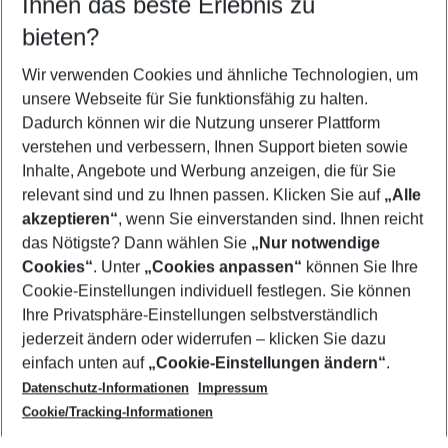
Ihnen das beste Erlebnis zu
08.08.26
–
06.08.27
5-8 Nächte
bieten?
Wer wird verreisen
2 Erwachsene
Keine Kinder
Wir verwenden Cookies und ähnliche Technologien, um
unsere Webseite für Sie funktionsfähig zu halten.
Mehr Filter anzeigen
Dadurch können wir die Nutzung unserer Plattform
verstehen und verbessern, Ihnen Support bieten sowie
Inhalte, Angebote und Werbung anzeigen, die für Sie
relevant sind und zu Ihnen passen. Klicken Sie auf
„Alle
akzeptieren“
, wenn Sie einverstanden sind. Ihnen reicht
das Nötigste? Dann wählen Sie
„Nur notwendige
Footer
Cookies“
. Unter
„Cookies anpassen“
können Sie Ihre
Footer navigation
Cookie-Einstellungen individuell festlegen. Sie können
Über uns
Ihre Privatsphäre-Einstellungen selbstverständlich
AGB
jederzeit ändern oder widerrufen – klicken Sie dazu
Service & Hilfe
Cookie-Einstellungen ändern
einfach unten auf
„Cookie-Einstellungen ändern“
.
Barrierefreies Reisen
Datenschutz-Informationen
Impressum
Cookie-Richtlinie
Folgen Sie uns
Check-in
Cookie/Tracking-Informationen
Datenschutz
FAQ
Impressum