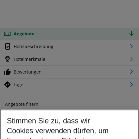
Angebote
Hotelbeschreibung
Hotelmerkmale
Bewertungen
Lage
Angebote filtern
Ändern Sie Ihre Kriterien nach Ihren Wünschen
Stimmen Sie zu, dass wir
Abflughafen wählen
Beliebiger Abflughafen
Cookies verwenden dürfen, um
Reisezeitraum wählen