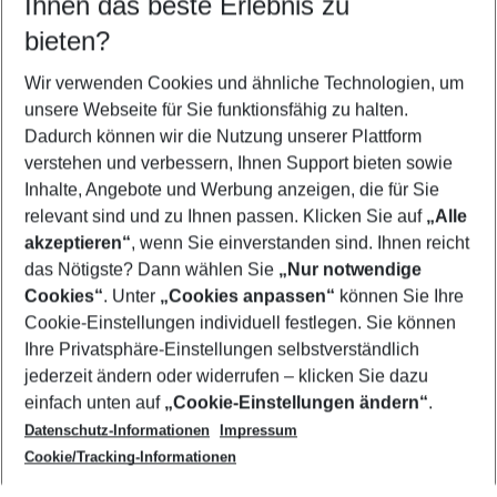
Ihnen das beste Erlebnis zu
11.08.26
–
09.08.27
5-8 Nächte
bieten?
Wer wird verreisen
2 Erwachsene
Keine Kinder
Wir verwenden Cookies und ähnliche Technologien, um
unsere Webseite für Sie funktionsfähig zu halten.
Mehr Filter anzeigen
Dadurch können wir die Nutzung unserer Plattform
verstehen und verbessern, Ihnen Support bieten sowie
Inhalte, Angebote und Werbung anzeigen, die für Sie
relevant sind und zu Ihnen passen. Klicken Sie auf
„Alle
akzeptieren“
, wenn Sie einverstanden sind. Ihnen reicht
das Nötigste? Dann wählen Sie
„Nur notwendige
Footer
Cookies“
. Unter
„Cookies anpassen“
können Sie Ihre
Footer navigation
Cookie-Einstellungen individuell festlegen. Sie können
Über uns
Ihre Privatsphäre-Einstellungen selbstverständlich
AGB
jederzeit ändern oder widerrufen – klicken Sie dazu
Service & Hilfe
Cookie-Einstellungen ändern
einfach unten auf
„Cookie-Einstellungen ändern“
.
Barrierefreies Reisen
Datenschutz-Informationen
Impressum
Cookie-Richtlinie
Folgen Sie uns
Check-in
Cookie/Tracking-Informationen
Datenschutz
FAQ
Impressum