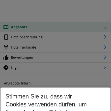
Angebote
Hotelbeschreibung
Hotelmerkmale
Bewertungen
Lage
Angebote filtern
Ändern Sie Ihre Kriterien nach Ihren Wünschen
Stimmen Sie zu, dass wir
Abflughafen wählen
Beliebiger Abflughafen
Cookies verwenden dürfen, um
Reisezeitraum wählen