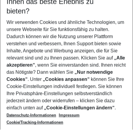
Ihnen das beste Erlebnis zu
08.08.26
–
06.08.27
5-8 Nächte
bieten?
Wer wird verreisen
2 Erwachsene
Keine Kinder
Wir verwenden Cookies und ähnliche Technologien, um
unsere Webseite für Sie funktionsfähig zu halten.
Mehr Filter anzeigen
Dadurch können wir die Nutzung unserer Plattform
verstehen und verbessern, Ihnen Support bieten sowie
Inhalte, Angebote und Werbung anzeigen, die für Sie
relevant sind und zu Ihnen passen. Klicken Sie auf
„Alle
akzeptieren“
, wenn Sie einverstanden sind. Ihnen reicht
das Nötigste? Dann wählen Sie
„Nur notwendige
Footer
Cookies“
. Unter
„Cookies anpassen“
können Sie Ihre
Footer navigation
Cookie-Einstellungen individuell festlegen. Sie können
Über uns
Ihre Privatsphäre-Einstellungen selbstverständlich
AGB
jederzeit ändern oder widerrufen – klicken Sie dazu
Service & Hilfe
Cookie-Einstellungen ändern
einfach unten auf
„Cookie-Einstellungen ändern“
.
Barrierefreies Reisen
Datenschutz-Informationen
Impressum
Cookie-Richtlinie
Folgen Sie uns
Check-in
Cookie/Tracking-Informationen
Datenschutz
FAQ
Impressum