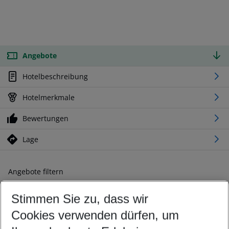
Angebote
Hotelbeschreibung
Hotelmerkmale
Bewertungen
Lage
Angebote filtern
Ändern Sie Ihre Kriterien nach Ihren Wünschen
Stimmen Sie zu, dass wir
Abflughafen wählen
Beliebiger Abflughafen
Cookies verwenden dürfen, um
Reisezeitraum wählen