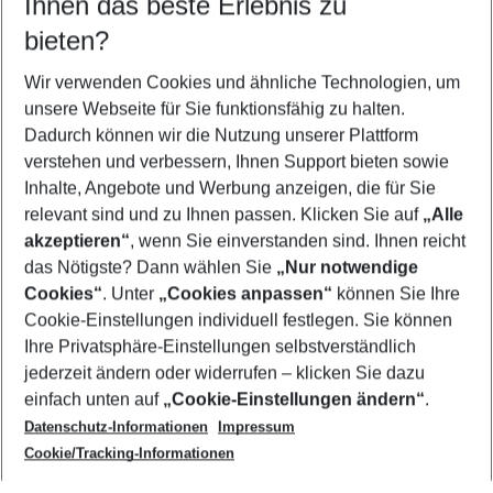
Ihnen das beste Erlebnis zu
07.08.26
–
05.08.27
5-8 Nächte
bieten?
Wer wird verreisen
2 Erwachsene
Keine Kinder
Wir verwenden Cookies und ähnliche Technologien, um
unsere Webseite für Sie funktionsfähig zu halten.
Mehr Filter anzeigen
Dadurch können wir die Nutzung unserer Plattform
verstehen und verbessern, Ihnen Support bieten sowie
Inhalte, Angebote und Werbung anzeigen, die für Sie
relevant sind und zu Ihnen passen. Klicken Sie auf
„Alle
akzeptieren“
, wenn Sie einverstanden sind. Ihnen reicht
das Nötigste? Dann wählen Sie
„Nur notwendige
Footer
Cookies“
. Unter
„Cookies anpassen“
können Sie Ihre
Footer navigation
Cookie-Einstellungen individuell festlegen. Sie können
Über uns
Ihre Privatsphäre-Einstellungen selbstverständlich
AGB
jederzeit ändern oder widerrufen – klicken Sie dazu
Service & Hilfe
Cookie-Einstellungen ändern
einfach unten auf
„Cookie-Einstellungen ändern“
.
Barrierefreies Reisen
Datenschutz-Informationen
Impressum
Cookie-Richtlinie
Folgen Sie uns
Check-in
Cookie/Tracking-Informationen
Datenschutz
FAQ
Impressum