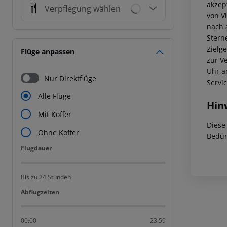
akzep
Verpflegung wählen
von V
nach 
Stern
Zielg
Flüge anpassen
zur V
Uhr a
Nur Direktflüge
Servi
Alle Flüge
Hin
Mit Koffer
Diese
Ohne Koffer
Bedür
Flugdauer
Flugdauer
Bis zu 24 Stunden
Abflugzeiten
Abflugzeiten
00:00
23:59