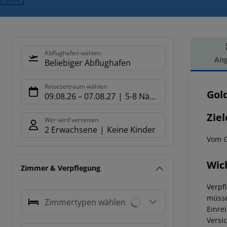
Abflughafen wählen
Ang
Beliebiger Abflughafen
Hot
Reisezeitraum wählen
Gol
09.08.26
–
07.08.27
5-8 Nächte
Ziel
Wer wird verreisen
2 Erwachsene
Keine Kinder
Vom G
Wic
Zimmer & Verpflegung
Verpf
müsse
Zimmertypen wählen
Einre
Versi