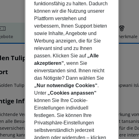
funktionsfähig zu halten. Dadurch
können wir die Nutzung unserer
Plattform verstehen und
verbessern, Ihnen Support bieten
sowie Inhalte, Angebote und
ebote
Hotelbeschreibung
Hotelmerkmale
Werbung anzeigen, die für Sie
elbeschreibung
relevant sind und zu Ihnen
passen. Klicken Sie auf
„Alle
den Tulip Zanzibar Resort
3
akzeptieren“
, wenn Sie
ort
einverstanden sind. Ihnen reicht
das Nötigste? Dann wählen Sie
olden Tulip Zanzibar Resort in Sansibar Stadt aus ist Chapwani Is
„Nur notwendige Cookies“
.
Unter
„Cookies anpassen“
htige Informationen
können Sie Ihre Cookie-
Einstellungen individuell
lichtende Versicherung bei Einreise nach Sansibar mit Wirkung vo
festlegen. Sie können Ihre
n alle Besucher Sansibars (ausgenommen Einwohner mit tansanisch
Privatsphäre-Einstellungen
iseversicherung der Zanzibar Insurance Corporation (ZIC) für die Da
selbstverständlich jederzeit
cherung kann nur bei der ZIC abgeschlossen werden. Andere inter
ändern oder widerrufen – klicken