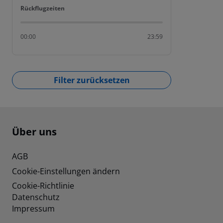
Rückflugzeiten
Rückflugzeiten
00:00
23:59
Filter zurücksetzen
Footer
Footer navigation
Über uns
AGB
Cookie-Einstellungen ändern
Cookie-Richtlinie
Datenschutz
Impressum