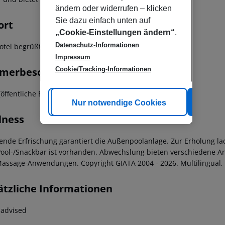
ändern oder widerrufen – klicken
Sie dazu einfach unten auf
ort
„Cookie-Einstellungen ändern“
.
Datenschutz-Informationen
otel begrüßt die Gäste in Bangkok.
Impressum
merbeschreibung
Cookie/Tracking-Informationen
(öffentliche Bereiche)
Cookie anpassen
Nur notwendige Cookies
Alle
lness
ende Erfrischung garantiert die Außenpoolanlage. Zur Erholung la
Pool-/Snackbar ist vorhanden. Abwechslung bieten verschiedene Ang
assage-Anwendungen. Copyright GIATA 2004 - 2026. Multilingual, 
ätzliche Informationen
 advised