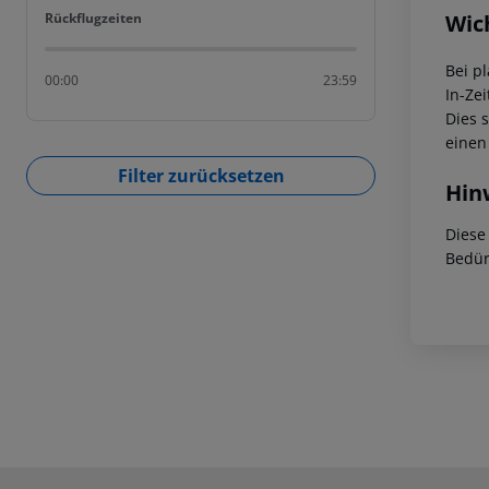
Rückflugzeiten
Wic
Rückflugzeiten
Bei p
00:00
23:59
In-Zei
Dies 
einen
Filter zurücksetzen
Hin
Diese
Bedür