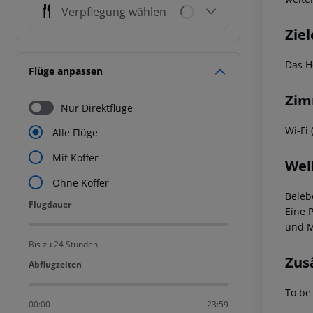
Verpflegung wählen
Ziel
Das H
Flüge anpassen
Zim
Nur Direktflüge
Wi-Fi 
Alle Flüge
Mit Koffer
Wel
Ohne Koffer
Beleb
Flugdauer
Flugdauer
Eine 
und M
Bis zu 24 Stunden
Zus
Abflugzeiten
Abflugzeiten
To be
00:00
23:59