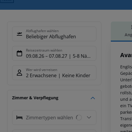
Abflughafen wählen
Ang
Beliebiger Abflughafen
Hot
Reisezeitraum wählen
Ava
09.08.26
–
07.08.27
5-8 Nächte
Engli
Wer wird verreisen
Gepäc
2 Erwachsene
Keine Kinder
Unter
gebot
rolls
Zimmer & Verpflegung
und a
ein T
parke
Zimmertypen wählen
Trans
eigen
weite