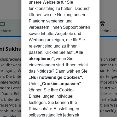
unsere Webseite für Sie
funktionsfähig zu halten. Dadurch
können wir die Nutzung unserer
Plattform verstehen und
verbessern, Ihnen Support bieten
ebote
Hotelbeschreibung
Hotelmerkmale
sowie Inhalte, Angebote und
elbeschreibung
Werbung anzeigen, die für Sie
relevant sind und zu Ihnen
ni Sukhumvit Bangkok
passen. Klicken Sie auf
„Alle
5
akzeptieren“
, wenn Sie
schsprachiges Personal an der Rezeption im Empfangsbereich steht
kaufbewahrung, ein Safe, eine Wechselstube, ein Geldautomat un
einverstanden sind. Ihnen reicht
bringung. WLAN ist in den öffentlichen Bereichen verfügbar. Hilf
das Nötigste? Dann wählen Sie
en. Die Unterbringung verfügt über eine Reihe von behindertenge
„Nur notwendige Cookies“
.
tuhlgerechte Einrichtungen sind vorhanden. Behagliche Atmosphär
Unter
„Cookies anpassen“
ndere Geschäfte können zum Einkaufen und Bummeln genutzt werd
können Sie Ihre Cookie-
V-Raum. Bei einer Anreise mit dem Auto können die Gäste dieses i
Einstellungen individuell
n. Unter den weiteren Leistungen finden sich ein 24h-Sicherheitsdi
festlegen. Sie können Ihre
ferservice, ein 24-Stunden-Zimmerservice, ein Weckdienst, ein Wä
Privatsphäre-Einstellungen
er Shuttlebus. Kostenfrei steht Gästen die Tageszeitung zur Verfüg
selbstverständlich jederzeit
r und bietet ein Faxgerät an.