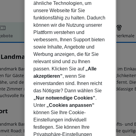
ähnliche Technologien, um
unsere Webseite für Sie
funktionsfähig zu halten. Dadurch
können wir die Nutzung unserer
Plattform verstehen und
ebote
Hotelbeschreibung
Hotelmerkmale
verbessern, Ihnen Support bieten
elbeschreibung
sowie Inhalte, Angebote und
Werbung anzeigen, die für Sie
 Landmark Bangkok
relevant sind und zu Ihnen
5
andmark Bangkok ist ein hervorragendes Hochhaus-Hotel im Einkauf
passen. Klicken Sie auf
„Alle
en für Gäste, die einen einfachen Zugang zu Einkaufsmöglichkeite
akzeptieren“
, wenn Sie
ähe, und der Flughafen Suvarnabhumi ist etwa 30 km entfernt. Die
einverstanden sind. Ihnen reicht
nte Zimmer mit beeindruckendem Blick auf die Stadt. Erstklassige
das Nötigste? Dann wählen Sie
uchsvolle Reisende.
„Nur notwendige Cookies“
.
Unter
„Cookies anpassen“
ort
können Sie Ihre Cookie-
Einstellungen individuell
andmark Bangkok ist ein hervorragendes Hotel im Geschäfts- und B
festlegen. Sie können Ihre
mvit Road: Eine ideale Lage für Gäste, die gerne zu Fuß die quir
Privatsphäre-Einstellungen