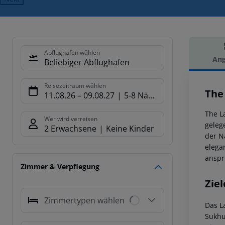
Abflughafen wählen
Ang
Beliebiger Abflughafen
Hot
Reisezeitraum wählen
The
11.08.26
–
09.08.27
5-8 Nächte
The L
Wer wird verreisen
geleg
2 Erwachsene
Keine Kinder
der N
elega
anspr
Zimmer & Verpflegung
Ziel
Zimmertypen wählen
Das L
Sukhu