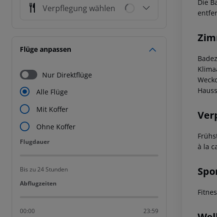
Die B
Verpflegung wählen
entfer
Zim
Flüge anpassen
Badez
Klima
Nur Direktflüge
Weckd
Hauss
Alle Flüge
Mit Koffer
Ver
Ohne Koffer
Frühs
Flugdauer
Flugdauer
à la c
Spo
Bis zu 24 Stunden
Abflugzeiten
Abflugzeiten
Fitne
00:00
23:59
Wel