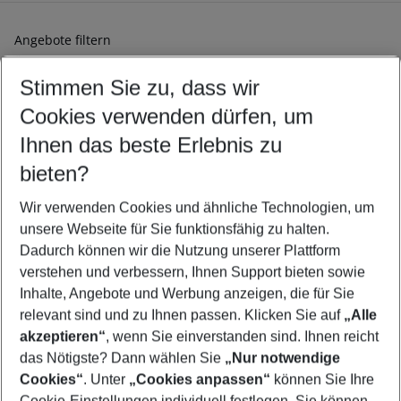
Angebote filtern
Ändern Sie Ihre Kriterien nach Ihren Wünschen
Stimmen Sie zu, dass wir
Abflughafen wählen
Beliebiger Abflughafen
Cookies verwenden dürfen, um
Reisezeitraum wählen
Ihnen das beste Erlebnis zu
09.08.26
–
07.08.27
5-8 Nächte
bieten?
Wer wird verreisen
2 Erwachsene
Keine Kinder
Wir verwenden Cookies und ähnliche Technologien, um
unsere Webseite für Sie funktionsfähig zu halten.
Mehr Filter anzeigen
Dadurch können wir die Nutzung unserer Plattform
verstehen und verbessern, Ihnen Support bieten sowie
Inhalte, Angebote und Werbung anzeigen, die für Sie
relevant sind und zu Ihnen passen. Klicken Sie auf
„Alle
akzeptieren“
, wenn Sie einverstanden sind. Ihnen reicht
das Nötigste? Dann wählen Sie
„Nur notwendige
Footer
Cookies“
. Unter
„Cookies anpassen“
können Sie Ihre
Footer navigation
Cookie-Einstellungen individuell festlegen. Sie können