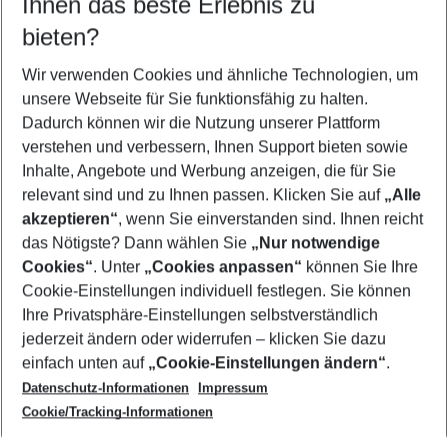
Ihnen das beste Erlebnis zu
10.08.26
–
08.08.27
5-8 Nächte
bieten?
Wer wird verreisen
2 Erwachsene
Keine Kinder
Wir verwenden Cookies und ähnliche Technologien, um
unsere Webseite für Sie funktionsfähig zu halten.
Mehr Filter anzeigen
Dadurch können wir die Nutzung unserer Plattform
verstehen und verbessern, Ihnen Support bieten sowie
Inhalte, Angebote und Werbung anzeigen, die für Sie
relevant sind und zu Ihnen passen. Klicken Sie auf
„Alle
akzeptieren“
, wenn Sie einverstanden sind. Ihnen reicht
das Nötigste? Dann wählen Sie
„Nur notwendige
Footer
Cookies“
. Unter
„Cookies anpassen“
können Sie Ihre
Footer navigation
Cookie-Einstellungen individuell festlegen. Sie können
Über uns
Ihre Privatsphäre-Einstellungen selbstverständlich
AGB
jederzeit ändern oder widerrufen – klicken Sie dazu
Service & Hilfe
Cookie-Einstellungen ändern
einfach unten auf
„Cookie-Einstellungen ändern“
.
Barrierefreies Reisen
Datenschutz-Informationen
Impressum
Cookie-Richtlinie
Folgen Sie uns
Check-in
Cookie/Tracking-Informationen
Datenschutz
FAQ
Impressum