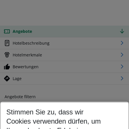
Angebote
Hotelbeschreibung
Hotelmerkmale
Bewertungen
Lage
Angebote filtern
Ändern Sie Ihre Kriterien nach Ihren Wünschen
Stimmen Sie zu, dass wir
Abflughafen wählen
Beliebiger Abflughafen
Cookies verwenden dürfen, um
Reisezeitraum wählen