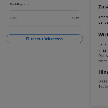
Rückflugzeiten
Rückflugzeiten
Zus
Ameri
00:00
23:59
bei d
Wic
Filter zurücksetzen
Bei p
In-Zei
Dies 
einen
Hin
Diese
Bedür