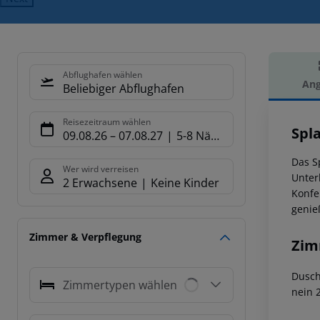
Abflughafen wählen
Ang
Beliebiger Abflughafen
Hot
Reisezeitraum wählen
Spl
09.08.26
–
07.08.27
5-8 Nächte
Das S
Wer wird verreisen
Unter
2 Erwachsene
Keine Kinder
Konfe
genie
Zimmer & Verpflegung
Zim
Dusch
Zimmertypen wählen
nein 