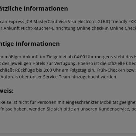
ätzliche Informationen
can Express JCB MasterCard Visa Visa electron LGTBIQ friendly FKK
er Ankunft Nicht-Raucher-Einrichtung Online check-in Online Chec
htige Informationen
lanmäßiger Ankunft im Zielgebiet ab 04:00 Uhr morgens steht das H
t des jeweiligen Hotels zur Verfügung. Ebenso ist die offizielle Ch
schließt Rückflüge bis 3:00 Uhr am Folgetag ein. Früh-Check-In bz
 Aufpreis über unser Service Team hinzugebucht werden.
weis:
 Reise ist nicht für Personen mit eingeschränkter Mobilität geeign
fnisse haben, wenden Sie sich bitte an unseren Kundenservice, be