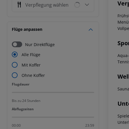
Ver
Verpflegung wählen
Frühs
Menüw
Vollp
Flüge anpassen
Spo
Nur Direktflüge
Alle Flüge
Aqua-
Tenni
Mit Koffer
Wel
Ohne Koffer
Flugdauer
Flugdauer
Sauna
Bis zu 24 Stunden
Unt
Abflugzeiten
Abflugzeiten
Spiel
Unter
00:00
23:59