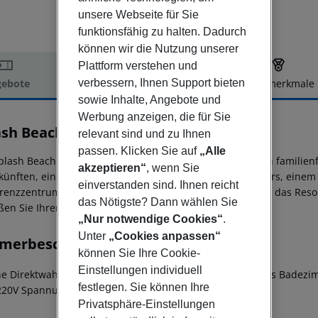
unsere Webseite für Sie
funktionsfähig zu halten. Dadurch
können wir die Nutzung unserer
Plattform verstehen und
verbessern, Ihnen Support bieten
ebote
Hotelbeschreibung
Hotelmerkmale
sowie Inhalte, Angebote und
elbeschreibung
Werbung anzeigen, die für Sie
ash Beach Resort
relevant sind und zu Ihnen
5
passen. Klicken Sie auf
„Alle
plash Beach Resort der Langham Hospitality Group ist ein familien
akzeptieren“
, wenn Sie
künften, einem eigenen Wasserpark, Restaurants und Bars, einem
einverstanden sind. Ihnen reicht
renzzentrum Phukets. Mitten in Mai Khao gelegen, bietet das Resor
das Nötigste? Dann wählen Sie
ßen Sie Ihren Aufenthalt!
„Nur notwendige Cookies“
.
Unter
„Cookies anpassen“
merbeschreibung
können Sie Ihre Cookie-
Einstellungen individuell
e Direktwahltelefon Für Rollstühle geeignet Barrierefreies Badez
festlegen. Sie können Ihre
220V Spannung Raucherzimmer: nein Kabel-TV
Privatsphäre-Einstellungen