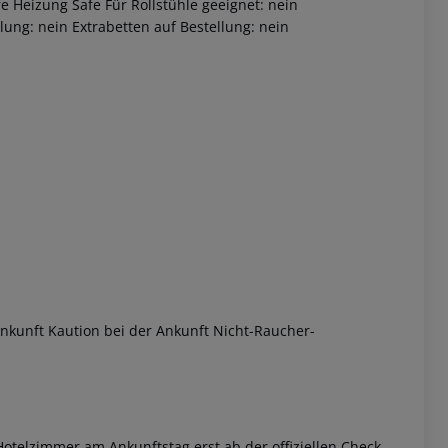
e Heizung Safe Für Rollstühle geeignet: nein
ung: nein Extrabetten auf Bestellung: nein
 akzeptieren
nkunft Kaution bei der Ankunft Nicht-Raucher-
otelzimmer am Ankunftstag erst ab der offiziellen Check-