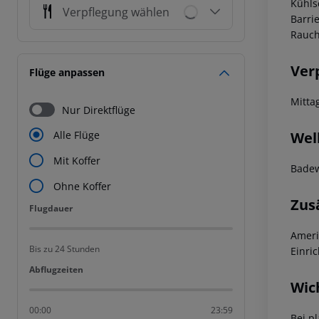
Kühls
Verpflegung wählen
Barri
Rauch
Ver
Flüge anpassen
Mitta
Nur Direktflüge
Wel
Alle Flüge
Mit Koffer
Bade
Ohne Koffer
Zus
Flugdauer
Flugdauer
Ameri
Bis zu 24 Stunden
Einri
Abflugzeiten
Abflugzeiten
Wic
00:00
23:59
Bei p