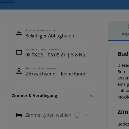
Abflughafen wählen
Ang
Beliebiger Abflughafen
Hot
Reisezeitraum wählen
Bud
08.08.26
–
06.08.27
5-8 Nächte
Diese
Wer wird verreisen
Berei
2 Erwachsene
Keine Kinder
anspr
einzi
kulin
Zimmer & Verpflegung
Mögli
Zim
Zimmertypen wählen
Badez