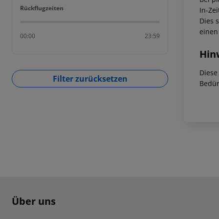
Rückflugzeiten
Rückflugzeiten
In-Zei
Dies 
einen
00:00
23:59
Hin
Diese
Filter zurücksetzen
Bedür
Footer
Footer navigation
Über uns