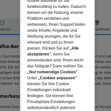
unsere Webseite für Sie
funktionsfähig zu halten. Dadurch
können wir die Nutzung unserer
Plattform verstehen und
verbessern, Ihnen Support bieten
ebote
Hotelbeschreibung
Hotelmerkmale
sowie Inhalte, Angebote und
elbeschreibung
Werbung anzeigen, die für Sie
relevant sind und zu Ihnen
dha-Bar Hotel Prague
passen. Klicken Sie auf
„Alle
5
akzeptieren“
, wenn Sie
s charmante Boutique-Hotel bietet ein innovatives Konzept und se
einverstanden sind. Ihnen reicht
chen höchste Maßstäbe an personalisiertem Service, luxuriöser Aus
das Nötigste? Dann wählen Sie
icht. Die Zimmer und Suiten vereinen die Essenz modernen asiatis
„Nur notwendige Cookies“
.
gartigen Ambiente. Dieses Konzept findet seine Fortsetzung im hot
arischen Erlebnissen verwöhnt. Wie jeder Ort, der sich um das Woh
Unter
„Cookies anpassen“
chkeiten zur Entspannung und zum Stressabbau – Whirlpool, Saun
können Sie Ihre Cookie-
Einstellungen individuell
merbeschreibung
festlegen. Sie können Ihre
Privatsphäre-Einstellungen
immer Dusche Badewanne Haartrockner Direktwahltelefon Fernseh
selbstverständlich jederzeit