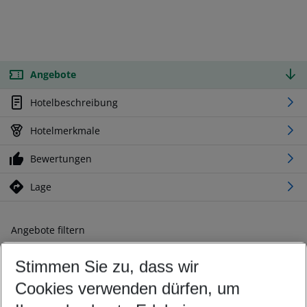
Angebote
Hotelbeschreibung
Hotelmerkmale
Bewertungen
Lage
Angebote filtern
Ändern Sie Ihre Kriterien nach Ihren Wünschen
Stimmen Sie zu, dass wir
Abflughafen wählen
Beliebiger Abflughafen
Cookies verwenden dürfen, um
Reisezeitraum wählen