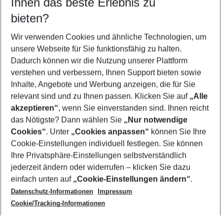
Ihnen das beste Erlebnis zu
11.08.26
–
09.08.27
5-8 Nächte
bieten?
Wer wird verreisen
2 Erwachsene
Keine Kinder
Wir verwenden Cookies und ähnliche Technologien, um
unsere Webseite für Sie funktionsfähig zu halten.
Mehr Filter anzeigen
Dadurch können wir die Nutzung unserer Plattform
verstehen und verbessern, Ihnen Support bieten sowie
Inhalte, Angebote und Werbung anzeigen, die für Sie
relevant sind und zu Ihnen passen. Klicken Sie auf
„Alle
akzeptieren“
, wenn Sie einverstanden sind. Ihnen reicht
das Nötigste? Dann wählen Sie
„Nur notwendige
Footer
Cookies“
. Unter
„Cookies anpassen“
können Sie Ihre
Footer navigation
Cookie-Einstellungen individuell festlegen. Sie können
Über uns
Ihre Privatsphäre-Einstellungen selbstverständlich
AGB
jederzeit ändern oder widerrufen – klicken Sie dazu
Service & Hilfe
Cookie-Einstellungen ändern
einfach unten auf
„Cookie-Einstellungen ändern“
.
Barrierefreies Reisen
Datenschutz-Informationen
Impressum
Cookie-Richtlinie
Folgen Sie uns
Check-in
Cookie/Tracking-Informationen
Datenschutz
FAQ
Impressum