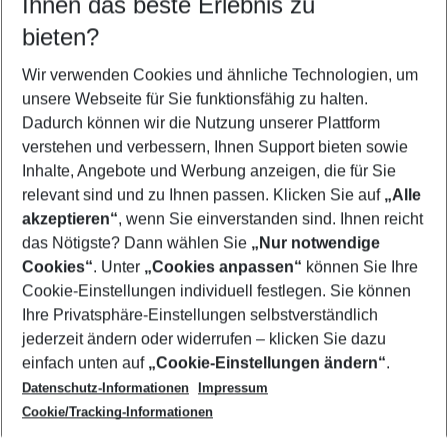
Ihnen das beste Erlebnis zu
08.08.26
–
06.08.27
5-8 Nächte
bieten?
Wer wird verreisen
2 Erwachsene
Keine Kinder
Wir verwenden Cookies und ähnliche Technologien, um
unsere Webseite für Sie funktionsfähig zu halten.
Mehr Filter anzeigen
Dadurch können wir die Nutzung unserer Plattform
verstehen und verbessern, Ihnen Support bieten sowie
Inhalte, Angebote und Werbung anzeigen, die für Sie
relevant sind und zu Ihnen passen. Klicken Sie auf
„Alle
akzeptieren“
, wenn Sie einverstanden sind. Ihnen reicht
das Nötigste? Dann wählen Sie
„Nur notwendige
Footer
Cookies“
. Unter
„Cookies anpassen“
können Sie Ihre
Footer navigation
Cookie-Einstellungen individuell festlegen. Sie können
Über uns
Ihre Privatsphäre-Einstellungen selbstverständlich
AGB
jederzeit ändern oder widerrufen – klicken Sie dazu
Service & Hilfe
Cookie-Einstellungen ändern
einfach unten auf
„Cookie-Einstellungen ändern“
.
Barrierefreies Reisen
Datenschutz-Informationen
Impressum
Cookie-Richtlinie
Folgen Sie uns
Check-in
Cookie/Tracking-Informationen
Datenschutz
FAQ
Impressum