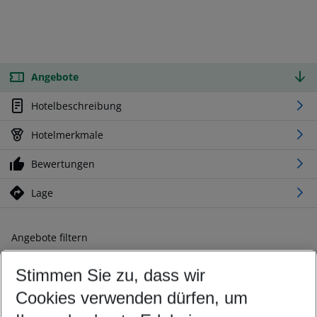
Angebote
Hotelbeschreibung
Hotelmerkmale
Bewertungen
Lage
Angebote filtern
Ändern Sie Ihre Kriterien nach Ihren Wünschen
Stimmen Sie zu, dass wir
Abflughafen wählen
Beliebiger Abflughafen
Cookies verwenden dürfen, um
Reisezeitraum wählen