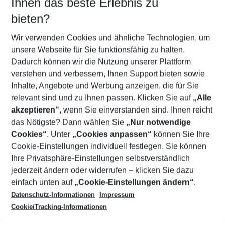
Ihnen das beste Erlebnis zu
08.08.26
–
06.08.27
5-8 Nächte
bieten?
Wer wird verreisen
2 Erwachsene
Keine Kinder
Wir verwenden Cookies und ähnliche Technologien, um
unsere Webseite für Sie funktionsfähig zu halten.
Mehr Filter anzeigen
Dadurch können wir die Nutzung unserer Plattform
verstehen und verbessern, Ihnen Support bieten sowie
Inhalte, Angebote und Werbung anzeigen, die für Sie
relevant sind und zu Ihnen passen. Klicken Sie auf
„Alle
akzeptieren“
, wenn Sie einverstanden sind. Ihnen reicht
das Nötigste? Dann wählen Sie
„Nur notwendige
Footer
Cookies“
. Unter
„Cookies anpassen“
können Sie Ihre
Footer navigation
Cookie-Einstellungen individuell festlegen. Sie können
Über uns
Ihre Privatsphäre-Einstellungen selbstverständlich
AGB
jederzeit ändern oder widerrufen – klicken Sie dazu
Service & Hilfe
Cookie-Einstellungen ändern
einfach unten auf
„Cookie-Einstellungen ändern“
.
Barrierefreies Reisen
Datenschutz-Informationen
Impressum
Cookie-Richtlinie
Folgen Sie uns
Check-in
Cookie/Tracking-Informationen
Datenschutz
FAQ
Impressum