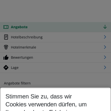
Angebote
Hotelbeschreibung
Hotelmerkmale
Bewertungen
Lage
Angebote filtern
Ändern Sie Ihre Kriterien nach Ihren Wünschen
Stimmen Sie zu, dass wir
Abflughafen wählen
Beliebiger Abflughafen
Cookies verwenden dürfen, um
Reisezeitraum wählen