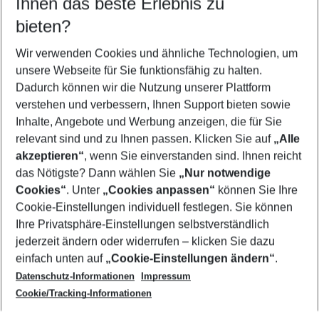
Ihnen das beste Erlebnis zu
09.08.26
–
07.08.27
5-8 Nächte
bieten?
Wer wird verreisen
2 Erwachsene
Keine Kinder
Wir verwenden Cookies und ähnliche Technologien, um
unsere Webseite für Sie funktionsfähig zu halten.
Mehr Filter anzeigen
Dadurch können wir die Nutzung unserer Plattform
verstehen und verbessern, Ihnen Support bieten sowie
Inhalte, Angebote und Werbung anzeigen, die für Sie
relevant sind und zu Ihnen passen. Klicken Sie auf
„Alle
akzeptieren“
, wenn Sie einverstanden sind. Ihnen reicht
das Nötigste? Dann wählen Sie
„Nur notwendige
Footer
Cookies“
. Unter
„Cookies anpassen“
können Sie Ihre
Footer navigation
Cookie-Einstellungen individuell festlegen. Sie können
Über uns
Ihre Privatsphäre-Einstellungen selbstverständlich
AGB
jederzeit ändern oder widerrufen – klicken Sie dazu
Service & Hilfe
Cookie-Einstellungen ändern
einfach unten auf
„Cookie-Einstellungen ändern“
.
Barrierefreies Reisen
Datenschutz-Informationen
Impressum
Cookie-Richtlinie
Folgen Sie uns
Check-in
Cookie/Tracking-Informationen
Datenschutz
FAQ
Impressum