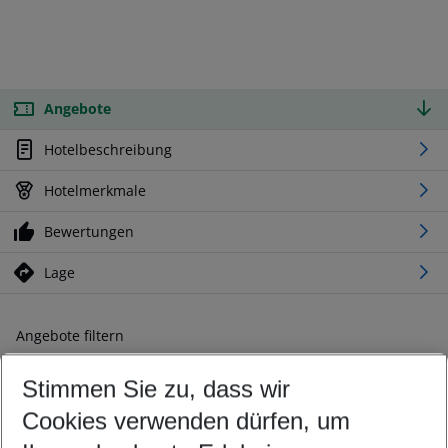
Angebote
Hotelbeschreibung
Hotelmerkmale
Bewertungen
Lage
Angebote filtern
Ändern Sie Ihre Kriterien nach Ihren Wünschen
Stimmen Sie zu, dass wir
Abflughafen wählen
Beliebiger Abflughafen
Cookies verwenden dürfen, um
Reisezeitraum wählen