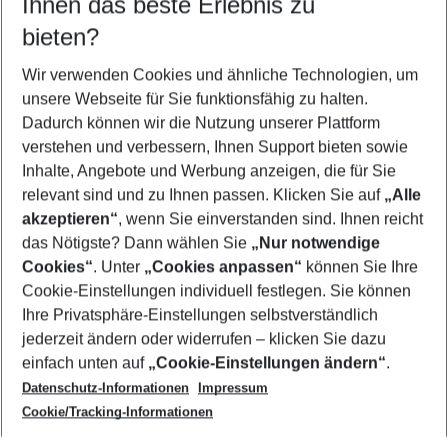
Ihnen das beste Erlebnis zu
08.08.26
–
06.08.27
5-8 Nächte
bieten?
Wer wird verreisen
2 Erwachsene
Keine Kinder
Wir verwenden Cookies und ähnliche Technologien, um
unsere Webseite für Sie funktionsfähig zu halten.
Mehr Filter anzeigen
Dadurch können wir die Nutzung unserer Plattform
verstehen und verbessern, Ihnen Support bieten sowie
Inhalte, Angebote und Werbung anzeigen, die für Sie
relevant sind und zu Ihnen passen. Klicken Sie auf
„Alle
akzeptieren“
, wenn Sie einverstanden sind. Ihnen reicht
das Nötigste? Dann wählen Sie
„Nur notwendige
Footer
Cookies“
. Unter
„Cookies anpassen“
können Sie Ihre
Footer navigation
Cookie-Einstellungen individuell festlegen. Sie können
Über uns
Ihre Privatsphäre-Einstellungen selbstverständlich
AGB
jederzeit ändern oder widerrufen – klicken Sie dazu
Service & Hilfe
Cookie-Einstellungen ändern
einfach unten auf
„Cookie-Einstellungen ändern“
.
Barrierefreies Reisen
Datenschutz-Informationen
Impressum
Cookie-Richtlinie
Folgen Sie uns
Check-in
Cookie/Tracking-Informationen
Datenschutz
FAQ
Impressum