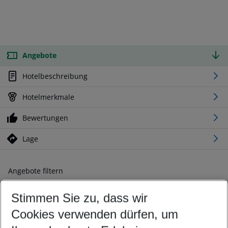
Angebote
Hotelbeschreibung
Hotelmerkmale
Bewertungen
Lage
Angebote filtern
Ändern Sie Ihre Kriterien nach Ihren Wünschen
Stimmen Sie zu, dass wir
Abflughafen wählen
Beliebiger Abflughafen
Cookies verwenden dürfen, um
Reisezeitraum wählen