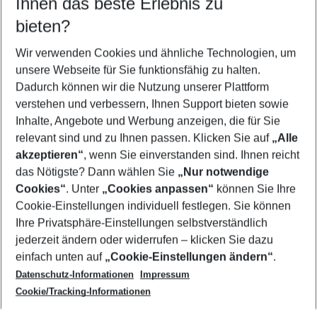
Ihnen das beste Erlebnis zu
10.08.26
–
08.08.27
5-8 Nächte
bieten?
Wer wird verreisen
2 Erwachsene
Keine Kinder
Wir verwenden Cookies und ähnliche Technologien, um
unsere Webseite für Sie funktionsfähig zu halten.
Mehr Filter anzeigen
Dadurch können wir die Nutzung unserer Plattform
verstehen und verbessern, Ihnen Support bieten sowie
Inhalte, Angebote und Werbung anzeigen, die für Sie
relevant sind und zu Ihnen passen. Klicken Sie auf
„Alle
akzeptieren“
, wenn Sie einverstanden sind. Ihnen reicht
das Nötigste? Dann wählen Sie
„Nur notwendige
Footer
Cookies“
. Unter
„Cookies anpassen“
können Sie Ihre
Footer navigation
Cookie-Einstellungen individuell festlegen. Sie können
Über uns
Ihre Privatsphäre-Einstellungen selbstverständlich
AGB
jederzeit ändern oder widerrufen – klicken Sie dazu
Service & Hilfe
Cookie-Einstellungen ändern
einfach unten auf
„Cookie-Einstellungen ändern“
.
Barrierefreies Reisen
Datenschutz-Informationen
Impressum
Cookie-Richtlinie
Folgen Sie uns
Check-in
Cookie/Tracking-Informationen
Datenschutz
FAQ
Impressum