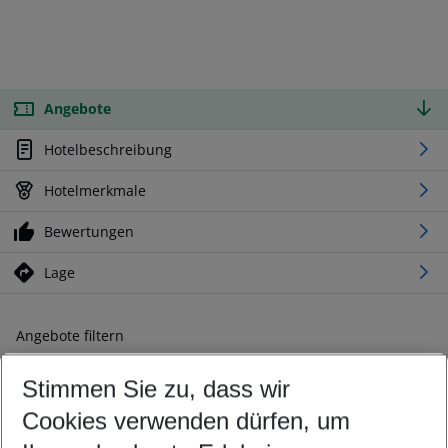
Angebote
Hotelbeschreibung
Hotelmerkmale
Bewertungen
Lage
Angebote filtern
Ändern Sie Ihre Kriterien nach Ihren Wünschen
Stimmen Sie zu, dass wir
Abflughafen wählen
Beliebiger Abflughafen
Cookies verwenden dürfen, um
Reisezeitraum wählen