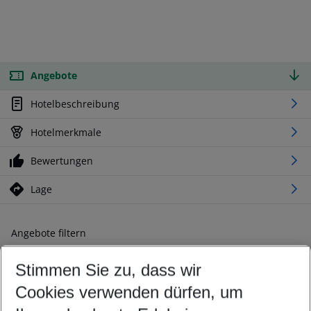
Angebote
Hotelbeschreibung
Hotelmerkmale
Bewertungen
Lage
Angebote filtern
Ändern Sie Ihre Kriterien nach Ihren Wünschen
Stimmen Sie zu, dass wir
Abflughafen wählen
Beliebiger Abflughafen
Cookies verwenden dürfen, um
Reisezeitraum wählen