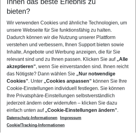
Ihnen das beste Erlebnis zu
12.08.26
–
10.08.27
5-8 Nächte
bieten?
Wer wird verreisen
2 Erwachsene
Keine Kinder
Wir verwenden Cookies und ähnliche Technologien, um
unsere Webseite für Sie funktionsfähig zu halten.
Mehr Filter anzeigen
Dadurch können wir die Nutzung unserer Plattform
verstehen und verbessern, Ihnen Support bieten sowie
Inhalte, Angebote und Werbung anzeigen, die für Sie
relevant sind und zu Ihnen passen. Klicken Sie auf
„Alle
akzeptieren“
, wenn Sie einverstanden sind. Ihnen reicht
das Nötigste? Dann wählen Sie
„Nur notwendige
Footer
Cookies“
. Unter
„Cookies anpassen“
können Sie Ihre
Footer navigation
Cookie-Einstellungen individuell festlegen. Sie können
Über uns
Ihre Privatsphäre-Einstellungen selbstverständlich
AGB
jederzeit ändern oder widerrufen – klicken Sie dazu
Service & Hilfe
Cookie-Einstellungen ändern
einfach unten auf
„Cookie-Einstellungen ändern“
.
Barrierefreies Reisen
Datenschutz-Informationen
Impressum
Cookie-Richtlinie
Folgen Sie uns
Check-in
Cookie/Tracking-Informationen
Datenschutz
FAQ
Impressum