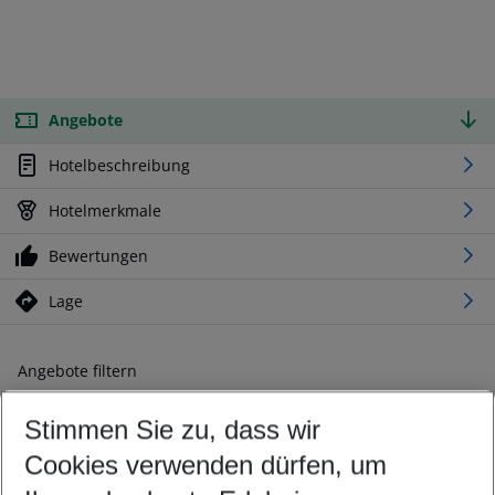
Angebote
Hotelbeschreibung
Hotelmerkmale
Bewertungen
Lage
Angebote filtern
Ändern Sie Ihre Kriterien nach Ihren Wünschen
Stimmen Sie zu, dass wir
Abflughafen wählen
Beliebiger Abflughafen
Cookies verwenden dürfen, um
Reisezeitraum wählen