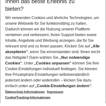
Ihnen das beste Erlebnis zu
11.08.26
–
09.08.27
5-8 Nächte
bieten?
Wer wird verreisen
2 Erwachsene
Keine Kinder
Wir verwenden Cookies und ähnliche Technologien, um
unsere Webseite für Sie funktionsfähig zu halten.
Mehr Filter anzeigen
Dadurch können wir die Nutzung unserer Plattform
verstehen und verbessern, Ihnen Support bieten sowie
Inhalte, Angebote und Werbung anzeigen, die für Sie
relevant sind und zu Ihnen passen. Klicken Sie auf
„Alle
akzeptieren“
, wenn Sie einverstanden sind. Ihnen reicht
das Nötigste? Dann wählen Sie
„Nur notwendige
Footer
Cookies“
. Unter
„Cookies anpassen“
können Sie Ihre
Footer navigation
Cookie-Einstellungen individuell festlegen. Sie können
Über uns
Ihre Privatsphäre-Einstellungen selbstverständlich
AGB
jederzeit ändern oder widerrufen – klicken Sie dazu
Service & Hilfe
Cookie-Einstellungen ändern
einfach unten auf
„Cookie-Einstellungen ändern“
.
Barrierefreies Reisen
Datenschutz-Informationen
Impressum
Cookie-Richtlinie
Folgen Sie uns
Check-in
Cookie/Tracking-Informationen
Datenschutz
FAQ
Impressum