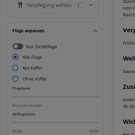
Dusch
Verpflegung wählen
nein 
Rauch
Ver
Flüge anpassen
Frühs
Nur Direktflüge
Wel
Alle Flüge
Mit Koffer
Saun
Ohne Koffer
Zus
Flugdauer
Flugdauer
Ameri
Bis zu 24 Stunden
06-30
Abflugzeiten
Abflugzeiten
Wic
00:00
23:59
Bei p