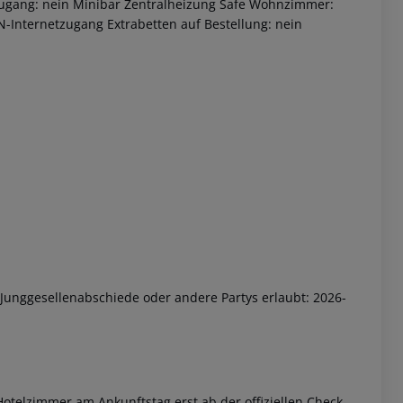
ugang: nein Minibar Zentralheizung Safe Wohnzimmer:
N-Internetzugang Extrabetten auf Bestellung: nein
 akzeptieren
/Junggesellenabschiede oder andere Partys erlaubt: 2026-
otelzimmer am Ankunftstag erst ab der offiziellen Check-