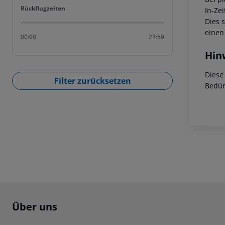
Rückflugzeiten
Rückflugzeiten
In-Zei
Dies 
einen
00:00
23:59
Hin
Diese
Filter zurücksetzen
Bedür
Footer
Footer navigation
Über uns