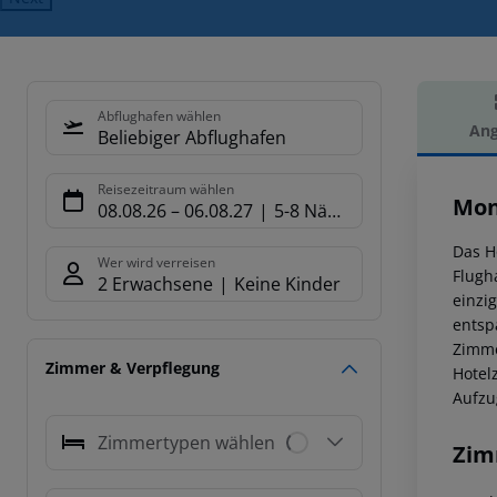
Abflughafen wählen
Ang
Beliebiger Abflughafen
Hot
Reisezeitraum wählen
Mon
08.08.26
–
06.08.27
5-8 Nächte
Das H
Wer wird verreisen
Flugh
2 Erwachsene
Keine Kinder
einzi
entsp
Zimme
Zimmer & Verpflegung
Hotel
Aufzu
Zimmertypen wählen
Zim