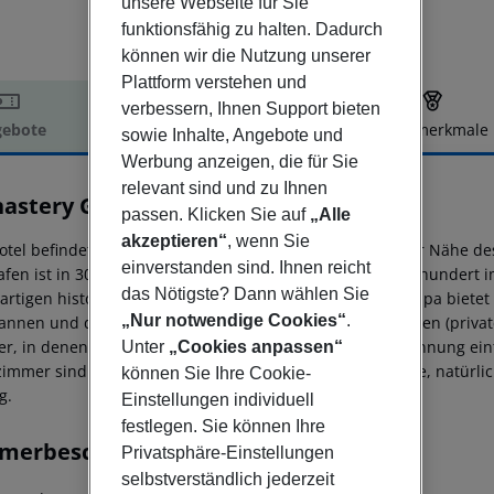
unsere Webseite für Sie
funktionsfähig zu halten. Dadurch
können wir die Nutzung unserer
Plattform verstehen und
verbessern, Ihnen Support bieten
ebote
Hotelbeschreibung
Hotelmerkmale
sowie Inhalte, Angebote und
elbeschreibung
Werbung anzeigen, die für Sie
relevant sind und zu Ihnen
astery Garden Prague
passen. Klicken Sie auf
„Alle
4
akzeptieren“
, wenn Sie
otel befindet sich im historischen Herzen von Prag, in der Nähe des
einverstanden sind. Ihnen reicht
afen ist in 30 Autominuten erreichbar. Erbaut im 13. Jahrhundert i
das Nötigste? Dann wählen Sie
gartigen historischen Charakter. Das private hoteleigene Spa biete
„Nur notwendige Cookies“
.
annen und die wunderschöne Umgebung genießen können (private 
r, in denen die Gäste in eine Welt der Ruhe und Entspannung ei
Unter
„Cookies anpassen“
zimmer sind mit Erdtönen gestaltet, um eine beruhigende, natürli
können Sie Ihre Cookie-
g.
Einstellungen individuell
festlegen. Sie können Ihre
merbeschreibung
Privatsphäre-Einstellungen
selbstverständlich jederzeit