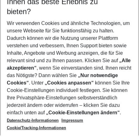
Ihnen das beste Erlebnis zu
08.08.26
–
06.08.27
5-8 Nächte
bieten?
Wer wird verreisen
2 Erwachsene
Keine Kinder
Wir verwenden Cookies und ähnliche Technologien, um
unsere Webseite für Sie funktionsfähig zu halten.
Mehr Filter anzeigen
Dadurch können wir die Nutzung unserer Plattform
verstehen und verbessern, Ihnen Support bieten sowie
Inhalte, Angebote und Werbung anzeigen, die für Sie
relevant sind und zu Ihnen passen. Klicken Sie auf
„Alle
akzeptieren“
, wenn Sie einverstanden sind. Ihnen reicht
das Nötigste? Dann wählen Sie
„Nur notwendige
Footer
Cookies“
. Unter
„Cookies anpassen“
können Sie Ihre
Footer navigation
Cookie-Einstellungen individuell festlegen. Sie können
Über uns
Ihre Privatsphäre-Einstellungen selbstverständlich
AGB
jederzeit ändern oder widerrufen – klicken Sie dazu
Service & Hilfe
Cookie-Einstellungen ändern
einfach unten auf
„Cookie-Einstellungen ändern“
.
Barrierefreies Reisen
Datenschutz-Informationen
Impressum
Cookie-Richtlinie
Folgen Sie uns
Check-in
Cookie/Tracking-Informationen
Datenschutz
FAQ
Impressum