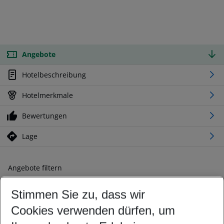
Angebote
Hotelbeschreibung
Hotelmerkmale
Bewertungen
Lage
Angebote filtern
Ändern Sie Ihre Kriterien nach Ihren Wünschen
Stimmen Sie zu, dass wir
Abflughafen wählen
Beliebiger Abflughafen
Cookies verwenden dürfen, um
Reisezeitraum wählen