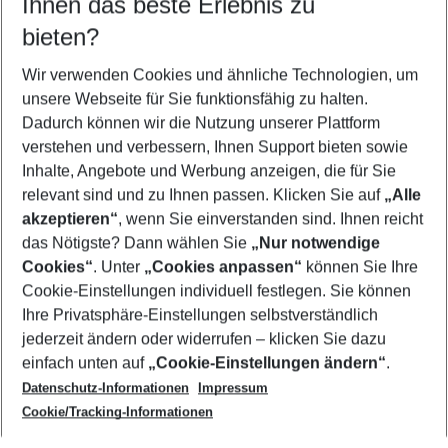
Ihnen das beste Erlebnis zu
11.08.26
–
09.08.27
5-8 Nächte
bieten?
Wer wird verreisen
2 Erwachsene
Keine Kinder
Wir verwenden Cookies und ähnliche Technologien, um
unsere Webseite für Sie funktionsfähig zu halten.
Mehr Filter anzeigen
Dadurch können wir die Nutzung unserer Plattform
verstehen und verbessern, Ihnen Support bieten sowie
Inhalte, Angebote und Werbung anzeigen, die für Sie
relevant sind und zu Ihnen passen. Klicken Sie auf
„Alle
akzeptieren“
, wenn Sie einverstanden sind. Ihnen reicht
das Nötigste? Dann wählen Sie
„Nur notwendige
Footer
Cookies“
. Unter
„Cookies anpassen“
können Sie Ihre
Footer navigation
Cookie-Einstellungen individuell festlegen. Sie können
Über uns
Ihre Privatsphäre-Einstellungen selbstverständlich
AGB
jederzeit ändern oder widerrufen – klicken Sie dazu
Service & Hilfe
Cookie-Einstellungen ändern
einfach unten auf
„Cookie-Einstellungen ändern“
.
Barrierefreies Reisen
Datenschutz-Informationen
Impressum
Cookie-Richtlinie
Folgen Sie uns
Check-in
Cookie/Tracking-Informationen
Datenschutz
FAQ
Impressum