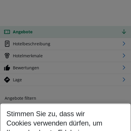
Angebote
Hotelbeschreibung
Hotelmerkmale
Bewertungen
Lage
Angebote filtern
Ändern Sie Ihre Kriterien nach Ihren Wünschen
Stimmen Sie zu, dass wir
Abflughafen wählen
Beliebiger Abflughafen
Cookies verwenden dürfen, um
Reisezeitraum wählen