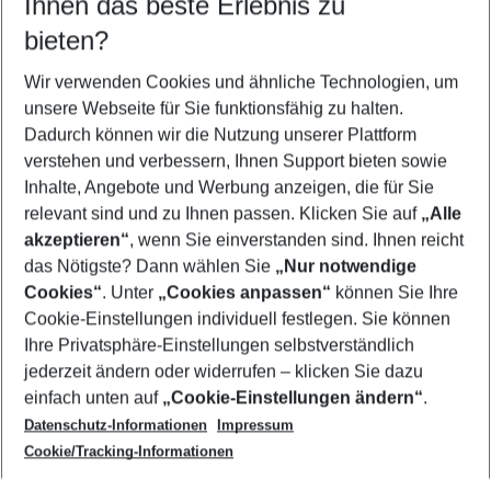
Ihnen das beste Erlebnis zu
09.08.26
–
07.08.27
5-8 Nächte
bieten?
Wer wird verreisen
2 Erwachsene
Keine Kinder
Wir verwenden Cookies und ähnliche Technologien, um
unsere Webseite für Sie funktionsfähig zu halten.
Mehr Filter anzeigen
Dadurch können wir die Nutzung unserer Plattform
verstehen und verbessern, Ihnen Support bieten sowie
Inhalte, Angebote und Werbung anzeigen, die für Sie
relevant sind und zu Ihnen passen. Klicken Sie auf
„Alle
akzeptieren“
, wenn Sie einverstanden sind. Ihnen reicht
das Nötigste? Dann wählen Sie
„Nur notwendige
Footer
Cookies“
. Unter
„Cookies anpassen“
können Sie Ihre
Footer navigation
Cookie-Einstellungen individuell festlegen. Sie können
Über uns
Ihre Privatsphäre-Einstellungen selbstverständlich
AGB
jederzeit ändern oder widerrufen – klicken Sie dazu
Service & Hilfe
Cookie-Einstellungen ändern
einfach unten auf
„Cookie-Einstellungen ändern“
.
Barrierefreies Reisen
Datenschutz-Informationen
Impressum
Cookie-Richtlinie
Folgen Sie uns
Check-in
Cookie/Tracking-Informationen
Datenschutz
FAQ
Impressum