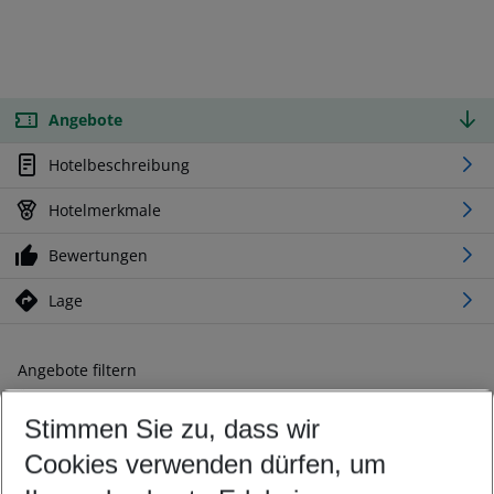
Angebote
Hotelbeschreibung
Hotelmerkmale
Bewertungen
Lage
Angebote filtern
Ändern Sie Ihre Kriterien nach Ihren Wünschen
Stimmen Sie zu, dass wir
Abflughafen wählen
Beliebiger Abflughafen
Cookies verwenden dürfen, um
Reisezeitraum wählen