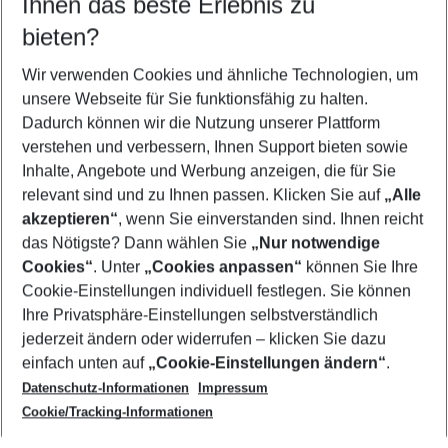
Ihnen das beste Erlebnis zu
08.08.26
–
06.08.27
5-8 Nächte
bieten?
Wer wird verreisen
2 Erwachsene
Keine Kinder
Wir verwenden Cookies und ähnliche Technologien, um
unsere Webseite für Sie funktionsfähig zu halten.
Mehr Filter anzeigen
Dadurch können wir die Nutzung unserer Plattform
verstehen und verbessern, Ihnen Support bieten sowie
Inhalte, Angebote und Werbung anzeigen, die für Sie
relevant sind und zu Ihnen passen. Klicken Sie auf
„Alle
akzeptieren“
, wenn Sie einverstanden sind. Ihnen reicht
das Nötigste? Dann wählen Sie
„Nur notwendige
Footer
Cookies“
. Unter
„Cookies anpassen“
können Sie Ihre
Footer navigation
Cookie-Einstellungen individuell festlegen. Sie können
Über uns
Ihre Privatsphäre-Einstellungen selbstverständlich
AGB
jederzeit ändern oder widerrufen – klicken Sie dazu
Service & Hilfe
Cookie-Einstellungen ändern
einfach unten auf
„Cookie-Einstellungen ändern“
.
Barrierefreies Reisen
Datenschutz-Informationen
Impressum
Cookie-Richtlinie
Folgen Sie uns
Check-in
Cookie/Tracking-Informationen
Datenschutz
FAQ
Impressum