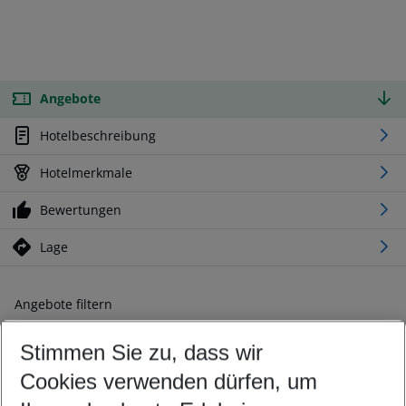
Angebote
Hotelbeschreibung
Hotelmerkmale
Bewertungen
Lage
Angebote filtern
Ändern Sie Ihre Kriterien nach Ihren Wünschen
Stimmen Sie zu, dass wir
Abflughafen wählen
Beliebiger Abflughafen
Cookies verwenden dürfen, um
Reisezeitraum wählen