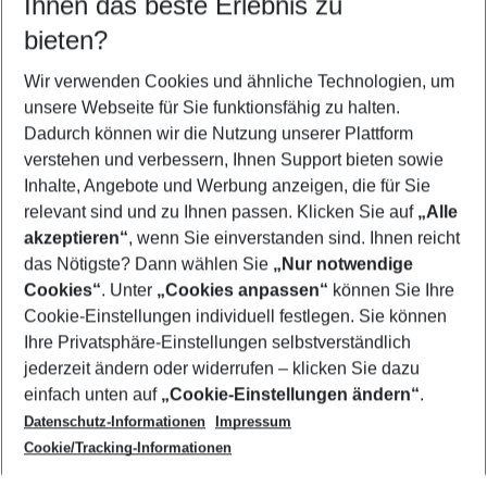
Ihnen das beste Erlebnis zu
09.08.26
–
07.08.27
5-8 Nächte
bieten?
Wer wird verreisen
2 Erwachsene
Keine Kinder
Wir verwenden Cookies und ähnliche Technologien, um
unsere Webseite für Sie funktionsfähig zu halten.
Mehr Filter anzeigen
Dadurch können wir die Nutzung unserer Plattform
verstehen und verbessern, Ihnen Support bieten sowie
Inhalte, Angebote und Werbung anzeigen, die für Sie
relevant sind und zu Ihnen passen. Klicken Sie auf
„Alle
akzeptieren“
, wenn Sie einverstanden sind. Ihnen reicht
das Nötigste? Dann wählen Sie
„Nur notwendige
Footer
Cookies“
. Unter
„Cookies anpassen“
können Sie Ihre
Footer navigation
Cookie-Einstellungen individuell festlegen. Sie können
Über uns
Ihre Privatsphäre-Einstellungen selbstverständlich
AGB
jederzeit ändern oder widerrufen – klicken Sie dazu
Service & Hilfe
Cookie-Einstellungen ändern
einfach unten auf
„Cookie-Einstellungen ändern“
.
Barrierefreies Reisen
Datenschutz-Informationen
Impressum
Cookie-Richtlinie
Folgen Sie uns
Check-in
Cookie/Tracking-Informationen
Datenschutz
FAQ
Impressum