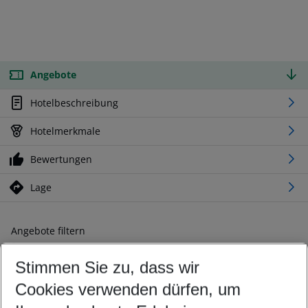
Angebote
Hotelbeschreibung
Hotelmerkmale
Bewertungen
Lage
Angebote filtern
Ändern Sie Ihre Kriterien nach Ihren Wünschen
Stimmen Sie zu, dass wir
Abflughafen wählen
Beliebiger Abflughafen
Cookies verwenden dürfen, um
Reisezeitraum wählen