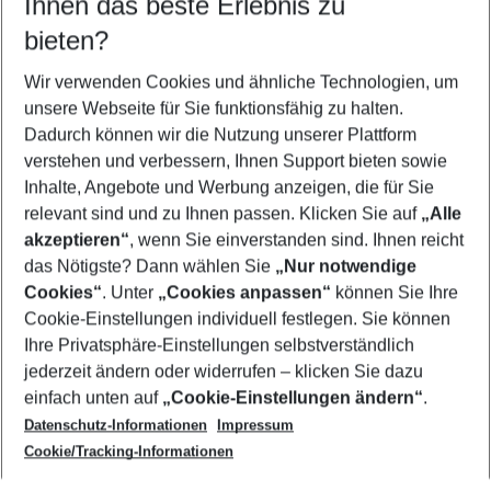
Ihnen das beste Erlebnis zu
09.08.26
–
07.08.27
5-8 Nächte
bieten?
Wer wird verreisen
2 Erwachsene
Keine Kinder
Wir verwenden Cookies und ähnliche Technologien, um
unsere Webseite für Sie funktionsfähig zu halten.
Mehr Filter anzeigen
Dadurch können wir die Nutzung unserer Plattform
verstehen und verbessern, Ihnen Support bieten sowie
Inhalte, Angebote und Werbung anzeigen, die für Sie
relevant sind und zu Ihnen passen. Klicken Sie auf
„Alle
akzeptieren“
, wenn Sie einverstanden sind. Ihnen reicht
das Nötigste? Dann wählen Sie
„Nur notwendige
Footer
Cookies“
. Unter
„Cookies anpassen“
können Sie Ihre
Footer navigation
Cookie-Einstellungen individuell festlegen. Sie können
Über uns
Ihre Privatsphäre-Einstellungen selbstverständlich
AGB
jederzeit ändern oder widerrufen – klicken Sie dazu
Service & Hilfe
Cookie-Einstellungen ändern
einfach unten auf
„Cookie-Einstellungen ändern“
.
Barrierefreies Reisen
Datenschutz-Informationen
Impressum
Cookie-Richtlinie
Folgen Sie uns
Check-in
Cookie/Tracking-Informationen
Datenschutz
FAQ
Impressum