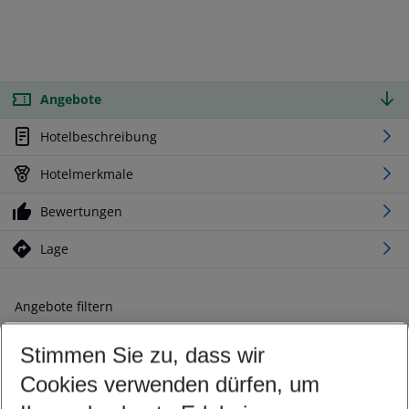
Angebote
Hotelbeschreibung
Hotelmerkmale
Bewertungen
Lage
Angebote filtern
Ändern Sie Ihre Kriterien nach Ihren Wünschen
Stimmen Sie zu, dass wir
Abflughafen wählen
Beliebiger Abflughafen
Cookies verwenden dürfen, um
Reisezeitraum wählen