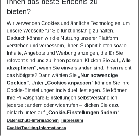
Ihnen das beste Erlebnis zu
09.08.26
–
07.08.27
5-8 Nächte
bieten?
Wer wird verreisen
2 Erwachsene
Keine Kinder
Wir verwenden Cookies und ähnliche Technologien, um
unsere Webseite für Sie funktionsfähig zu halten.
Mehr Filter anzeigen
Dadurch können wir die Nutzung unserer Plattform
verstehen und verbessern, Ihnen Support bieten sowie
Inhalte, Angebote und Werbung anzeigen, die für Sie
relevant sind und zu Ihnen passen. Klicken Sie auf
„Alle
akzeptieren“
, wenn Sie einverstanden sind. Ihnen reicht
das Nötigste? Dann wählen Sie
„Nur notwendige
Footer
Cookies“
. Unter
„Cookies anpassen“
können Sie Ihre
Footer navigation
Cookie-Einstellungen individuell festlegen. Sie können
Über uns
Ihre Privatsphäre-Einstellungen selbstverständlich
AGB
jederzeit ändern oder widerrufen – klicken Sie dazu
Service & Hilfe
Cookie-Einstellungen ändern
einfach unten auf
„Cookie-Einstellungen ändern“
.
Barrierefreies Reisen
Datenschutz-Informationen
Impressum
Cookie-Richtlinie
Folgen Sie uns
Check-in
Cookie/Tracking-Informationen
Datenschutz
FAQ
Impressum