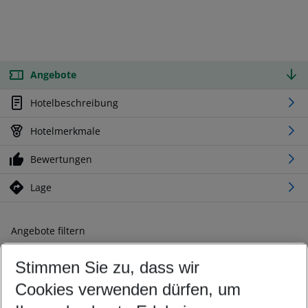
Angebote
Hotelbeschreibung
Hotelmerkmale
Bewertungen
Lage
Angebote filtern
Ändern Sie Ihre Kriterien nach Ihren Wünschen
Stimmen Sie zu, dass wir
Abflughafen wählen
Beliebiger Abflughafen
Cookies verwenden dürfen, um
Reisezeitraum wählen