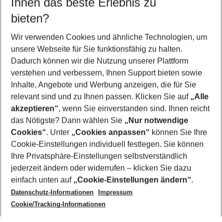
Ihnen das beste Erlebnis zu
09.08.26
–
07.08.27
5-8 Nächte
bieten?
Wer wird verreisen
2 Erwachsene
Keine Kinder
Wir verwenden Cookies und ähnliche Technologien, um
unsere Webseite für Sie funktionsfähig zu halten.
Mehr Filter anzeigen
Dadurch können wir die Nutzung unserer Plattform
verstehen und verbessern, Ihnen Support bieten sowie
Inhalte, Angebote und Werbung anzeigen, die für Sie
relevant sind und zu Ihnen passen. Klicken Sie auf
„Alle
akzeptieren“
, wenn Sie einverstanden sind. Ihnen reicht
das Nötigste? Dann wählen Sie
„Nur notwendige
Footer
Cookies“
. Unter
„Cookies anpassen“
können Sie Ihre
Footer navigation
Cookie-Einstellungen individuell festlegen. Sie können
Über uns
Ihre Privatsphäre-Einstellungen selbstverständlich
AGB
jederzeit ändern oder widerrufen – klicken Sie dazu
Service & Hilfe
Cookie-Einstellungen ändern
einfach unten auf
„Cookie-Einstellungen ändern“
.
Barrierefreies Reisen
Datenschutz-Informationen
Impressum
Cookie-Richtlinie
Folgen Sie uns
Check-in
Cookie/Tracking-Informationen
Datenschutz
FAQ
Impressum