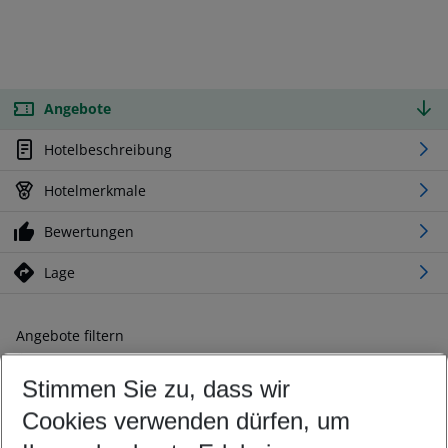
Angebote
Hotelbeschreibung
Hotelmerkmale
Bewertungen
Lage
Angebote filtern
Ändern Sie Ihre Kriterien nach Ihren Wünschen
Stimmen Sie zu, dass wir
Abflughafen wählen
Beliebiger Abflughafen
Cookies verwenden dürfen, um
Reisezeitraum wählen