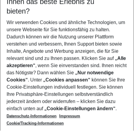
Ihnen das beste Erlebnis zu
09.08.26
–
07.08.27
5-8 Nächte
bieten?
Wer wird verreisen
2 Erwachsene
Keine Kinder
Wir verwenden Cookies und ähnliche Technologien, um
unsere Webseite für Sie funktionsfähig zu halten.
Mehr Filter anzeigen
Dadurch können wir die Nutzung unserer Plattform
verstehen und verbessern, Ihnen Support bieten sowie
Inhalte, Angebote und Werbung anzeigen, die für Sie
relevant sind und zu Ihnen passen. Klicken Sie auf
„Alle
akzeptieren“
, wenn Sie einverstanden sind. Ihnen reicht
das Nötigste? Dann wählen Sie
„Nur notwendige
Footer
Cookies“
. Unter
„Cookies anpassen“
können Sie Ihre
Footer navigation
Cookie-Einstellungen individuell festlegen. Sie können
Über uns
Ihre Privatsphäre-Einstellungen selbstverständlich
AGB
jederzeit ändern oder widerrufen – klicken Sie dazu
Service & Hilfe
Cookie-Einstellungen ändern
einfach unten auf
„Cookie-Einstellungen ändern“
.
Barrierefreies Reisen
Datenschutz-Informationen
Impressum
Cookie-Richtlinie
Folgen Sie uns
Check-in
Cookie/Tracking-Informationen
Datenschutz
FAQ
Impressum