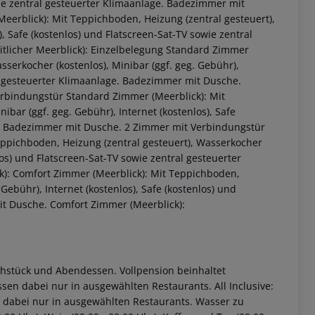
owie zentral gesteuerter Klimaanlage. Badezimmer mit
eerblick): Mit Teppichboden, Heizung (zentral gesteuert),
), Safe (kostenlos) und Flatscreen-Sat-TV sowie zentral
tlicher Meerblick): Einzelbelegung Standard Zimmer
sserkocher (kostenlos), Minibar (ggf. geg. Gebühr),
ral gesteuerter Klimaanlage. Badezimmer mit Dusche.
erbindungstür Standard Zimmer (Meerblick): Mit
ibar (ggf. geg. Gebühr), Internet (kostenlos), Safe
ge. Badezimmer mit Dusche. 2 Zimmer mit Verbindungstür
eppichboden, Heizung (zentral gesteuert), Wasserkocher
nlos) und Flatscreen-Sat-TV sowie zentral gesteuerter
 akzeptieren
): Comfort Zimmer (Meerblick): Mit Teppichboden,
Gebühr), Internet (kostenlos), Safe (kostenlos) und
it Dusche. Comfort Zimmer (Meerblick):
rühstück und Abendessen. Vollpension beinhaltet
en dabei nur in ausgewählten Restaurants. All Inclusive:
 dabei nur in ausgewählten Restaurants. Wasser zu