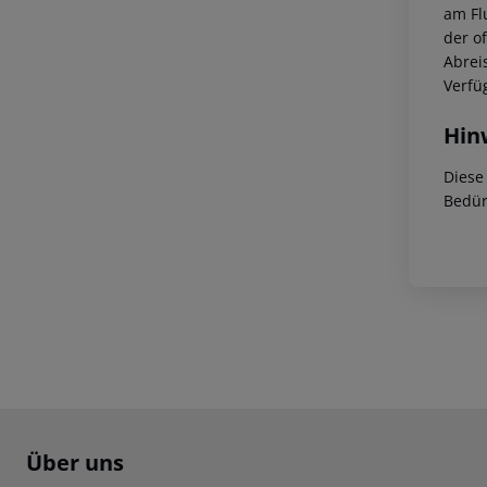
am Fl
der of
Abrei
Verfü
Hin
Diese
Bedür
Footer
Footer navigation
Über uns