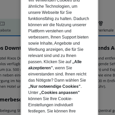
Wir verwenden Cookies und
ähnliche Technologien, um
unsere Webseite für Sie
funktionsfähig zu halten. Dadurch
können wir die Nutzung unserer
ebote
Hotelbeschreibung
Hotelmerkmale
Plattform verstehen und
verbessern, Ihnen Support bieten
elbeschreibung
sowie Inhalte, Angebote und
os Downtown Antalya - The Land of Legends A
Werbung anzeigen, die für Sie
relevant sind und zu Ihnen
otel Rixos Downtown befindet sich ca. 300 m vom Kiesstrand entf
passen. Klicken Sie auf
„Alle
nlos verfügbar. Die Stadt Antalya ist ca. 1 km entfernt. Folgende 
akzeptieren“
, wenn Sie
 (ca. 500 m), Kaleici (ca. 4 km), Glass Pyramid (ca. 300 m) und Exp
einverstanden sind. Ihnen reicht
n neben einem Mietwagen-Verleih auch ein Taxistand sowie eine Bu
das Nötigste? Dann wählen Sie
rgung im Notfall befindet sich ein Krankenhaus in etwa 200 m Entfe
hen Hotel und Flughafen verkehrt ein Shuttle (gegen Gebühr).
„Nur notwendige Cookies“
.
Unter
„Cookies anpassen“
merbeschreibung
können Sie Ihre Cookie-
Einstellungen individuell
lbelegung Standard Zimmer: Mit Teppichboden, Heizung (zentral ges
festlegen. Sie können Ihre