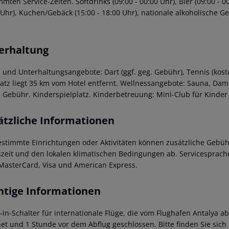
mten Service-Zeiten. Softdrinks (09:00 - 00:00 Uhr), Bier (09:00 - 0
 Uhr), Kuchen/Gebäck (15:00 - 18:00 Uhr), nationale alkoholische Get
erhaltung
- und Unterhaltungsangebote: Dart (ggf. geg. Gebühr), Tennis (kosten
latz liegt 35 km vom Hotel entfernt. Wellnessangebote: Sauna, 
 Gebühr. Kinderspielplatz. Kinderbetreuung: Mini-Club für Kinder (
ätzliche Informationen
estimmte Einrichtungen oder Aktivitäten können zusätzliche Gebüh
szeit und den lokalen klimatischen Bedingungen ab. Servicesprachen
MasterCard, Visa und American Express.
htige Informationen
-in-Schalter für internationale Flüge, die vom Flughafen Antalya a
net und 1 Stunde vor dem Abflug geschlossen. Bitte finden Sie sic