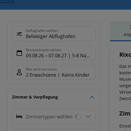
Abflughafen wählen
Ang
Beliebiger Abflughafen
Hot
Reisezeitraum wählen
Rix
09.08.26
–
07.08.27
5-8 Nächte
Das H
Wer wird verreisen
koste
2 Erwachsene
Keine Kinder
Museum
sorge
Verso
Zimmer & Verpflegung
Zwisc
Zim
Zimmertypen wählen
Einze