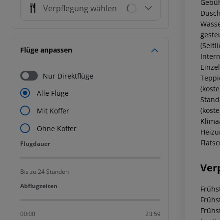
Gebüh
Verpflegung wählen
Dusch
Wasser
geste
(Seit
Flüge anpassen
Inter
Einze
Nur Direktflüge
Teppi
(kost
Alle Flüge
Stand
(koste
Mit Koffer
Klima
Ohne Koffer
Heizun
Flats
Flugdauer
Flugdauer
Ver
Bis zu 24 Stunden
Abflugzeiten
Abflugzeiten
Frühs
Frühs
Frühs
00:00
23:59