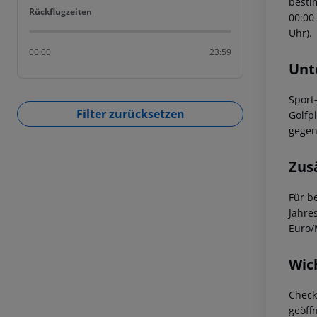
bestim
Rückflugzeiten
Rückflugzeiten
00:00
Uhr).
00:00
23:59
Unt
Sport
Filter zurücksetzen
Golfp
gegen
Zus
Für b
Jahre
Euro/
Wic
Check
geöff