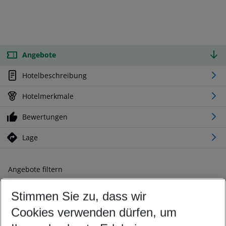
Angebote
Hotelbeschreibung
Hotelmerkmale
Bewertungen
Lage
Angebote filtern
Ändern Sie Ihre Kriterien nach Ihren Wünschen
Stimmen Sie zu, dass wir
Abflughafen wählen
Beliebiger Abflughafen
Cookies verwenden dürfen, um
Reisezeitraum wählen