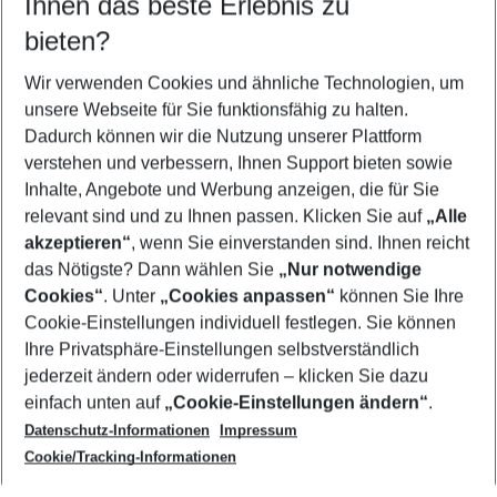
Ihnen das beste Erlebnis zu
10.08.26
–
08.08.27
5-8 Nächte
bieten?
Wer wird verreisen
2 Erwachsene
Keine Kinder
Wir verwenden Cookies und ähnliche Technologien, um
unsere Webseite für Sie funktionsfähig zu halten.
Mehr Filter anzeigen
Dadurch können wir die Nutzung unserer Plattform
verstehen und verbessern, Ihnen Support bieten sowie
Inhalte, Angebote und Werbung anzeigen, die für Sie
relevant sind und zu Ihnen passen. Klicken Sie auf
„Alle
akzeptieren“
, wenn Sie einverstanden sind. Ihnen reicht
das Nötigste? Dann wählen Sie
„Nur notwendige
Footer
Cookies“
. Unter
„Cookies anpassen“
können Sie Ihre
Footer navigation
Cookie-Einstellungen individuell festlegen. Sie können
Über uns
Ihre Privatsphäre-Einstellungen selbstverständlich
AGB
jederzeit ändern oder widerrufen – klicken Sie dazu
Service & Hilfe
Cookie-Einstellungen ändern
einfach unten auf
„Cookie-Einstellungen ändern“
.
Barrierefreies Reisen
Datenschutz-Informationen
Impressum
Cookie-Richtlinie
Folgen Sie uns
Check-in
Cookie/Tracking-Informationen
Datenschutz
FAQ
Impressum