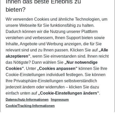
Ihnen das beste Erlebnis zu
08.08.26
–
06.08.27
5-8 Nächte
bieten?
Wer wird verreisen
2 Erwachsene
Keine Kinder
Wir verwenden Cookies und ähnliche Technologien, um
unsere Webseite für Sie funktionsfähig zu halten.
Mehr Filter anzeigen
Dadurch können wir die Nutzung unserer Plattform
verstehen und verbessern, Ihnen Support bieten sowie
Inhalte, Angebote und Werbung anzeigen, die für Sie
relevant sind und zu Ihnen passen. Klicken Sie auf
„Alle
akzeptieren“
, wenn Sie einverstanden sind. Ihnen reicht
das Nötigste? Dann wählen Sie
„Nur notwendige
Footer
Cookies“
. Unter
„Cookies anpassen“
können Sie Ihre
Footer navigation
Cookie-Einstellungen individuell festlegen. Sie können
Über uns
Ihre Privatsphäre-Einstellungen selbstverständlich
AGB
jederzeit ändern oder widerrufen – klicken Sie dazu
Service & Hilfe
Cookie-Einstellungen ändern
einfach unten auf
„Cookie-Einstellungen ändern“
.
Barrierefreies Reisen
Datenschutz-Informationen
Impressum
Cookie-Richtlinie
Folgen Sie uns
Check-in
Cookie/Tracking-Informationen
Datenschutz
FAQ
Impressum