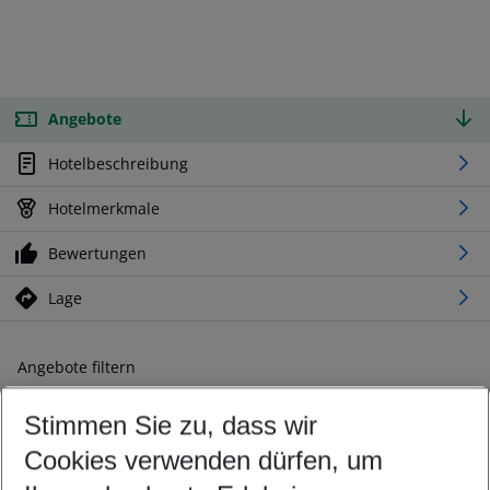
Angebote
Hotelbeschreibung
Hotelmerkmale
Bewertungen
Lage
Angebote filtern
Ändern Sie Ihre Kriterien nach Ihren Wünschen
Stimmen Sie zu, dass wir
Abflughafen wählen
Beliebiger Abflughafen
Cookies verwenden dürfen, um
Reisezeitraum wählen