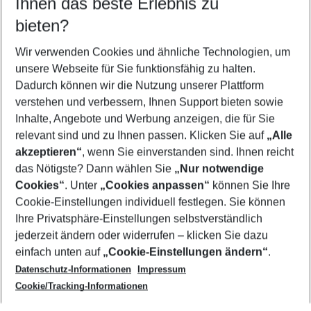
Ihnen das beste Erlebnis zu
12.08.26
–
10.08.27
5-8 Nächte
bieten?
Wer wird verreisen
2 Erwachsene
Keine Kinder
Wir verwenden Cookies und ähnliche Technologien, um
unsere Webseite für Sie funktionsfähig zu halten.
Mehr Filter anzeigen
Dadurch können wir die Nutzung unserer Plattform
verstehen und verbessern, Ihnen Support bieten sowie
Inhalte, Angebote und Werbung anzeigen, die für Sie
relevant sind und zu Ihnen passen. Klicken Sie auf
„Alle
akzeptieren“
, wenn Sie einverstanden sind. Ihnen reicht
das Nötigste? Dann wählen Sie
„Nur notwendige
Footer
Cookies“
. Unter
„Cookies anpassen“
können Sie Ihre
Footer navigation
Cookie-Einstellungen individuell festlegen. Sie können
Über uns
Ihre Privatsphäre-Einstellungen selbstverständlich
AGB
jederzeit ändern oder widerrufen – klicken Sie dazu
Service & Hilfe
Cookie-Einstellungen ändern
einfach unten auf
„Cookie-Einstellungen ändern“
.
Barrierefreies Reisen
Datenschutz-Informationen
Impressum
Cookie-Richtlinie
Folgen Sie uns
Check-in
Cookie/Tracking-Informationen
Datenschutz
FAQ
Impressum