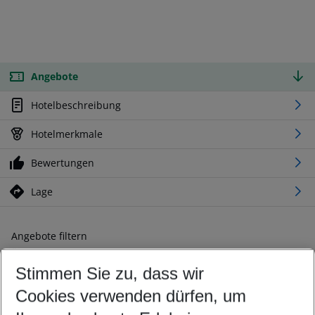
Angebote
Hotelbeschreibung
Hotelmerkmale
Bewertungen
Lage
Angebote filtern
Ändern Sie Ihre Kriterien nach Ihren Wünschen
Stimmen Sie zu, dass wir
Abflughafen wählen
Beliebiger Abflughafen
Cookies verwenden dürfen, um
Reisezeitraum wählen