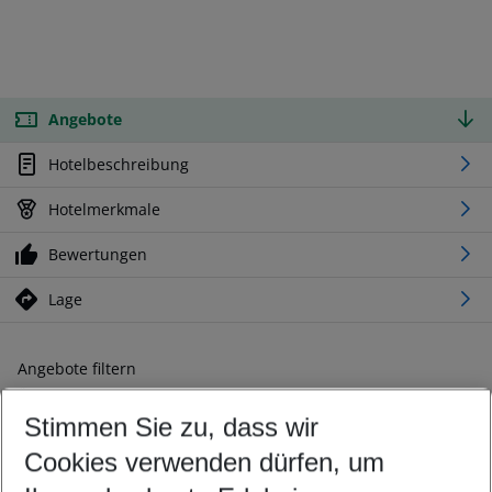
Angebote
Hotelbeschreibung
Hotelmerkmale
Bewertungen
Lage
Angebote filtern
Ändern Sie Ihre Kriterien nach Ihren Wünschen
Stimmen Sie zu, dass wir
Abflughafen wählen
Beliebiger Abflughafen
Cookies verwenden dürfen, um
Reisezeitraum wählen