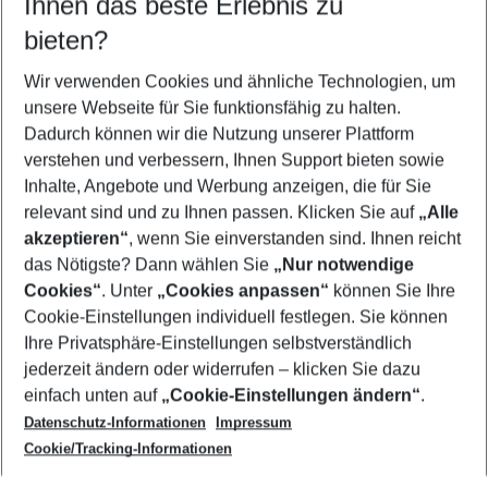
Ihnen das beste Erlebnis zu
09.08.26
–
07.08.27
5-8 Nächte
bieten?
Wer wird verreisen
2 Erwachsene
Keine Kinder
Wir verwenden Cookies und ähnliche Technologien, um
unsere Webseite für Sie funktionsfähig zu halten.
Mehr Filter anzeigen
Dadurch können wir die Nutzung unserer Plattform
verstehen und verbessern, Ihnen Support bieten sowie
Inhalte, Angebote und Werbung anzeigen, die für Sie
relevant sind und zu Ihnen passen. Klicken Sie auf
„Alle
akzeptieren“
, wenn Sie einverstanden sind. Ihnen reicht
das Nötigste? Dann wählen Sie
„Nur notwendige
Footer
Cookies“
. Unter
„Cookies anpassen“
können Sie Ihre
Footer navigation
Cookie-Einstellungen individuell festlegen. Sie können
Über uns
Ihre Privatsphäre-Einstellungen selbstverständlich
AGB
jederzeit ändern oder widerrufen – klicken Sie dazu
Service & Hilfe
Cookie-Einstellungen ändern
einfach unten auf
„Cookie-Einstellungen ändern“
.
Barrierefreies Reisen
Datenschutz-Informationen
Impressum
Cookie-Richtlinie
Folgen Sie uns
Check-in
Cookie/Tracking-Informationen
Datenschutz
FAQ
Impressum