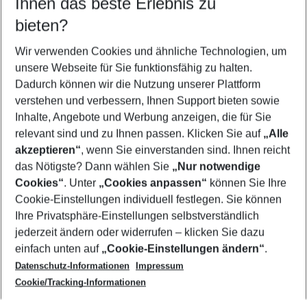
Ihnen das beste Erlebnis zu
12.08.26
–
10.08.27
5-8 Nächte
bieten?
Wer wird verreisen
2 Erwachsene
Keine Kinder
Wir verwenden Cookies und ähnliche Technologien, um
unsere Webseite für Sie funktionsfähig zu halten.
Mehr Filter anzeigen
Dadurch können wir die Nutzung unserer Plattform
verstehen und verbessern, Ihnen Support bieten sowie
Inhalte, Angebote und Werbung anzeigen, die für Sie
relevant sind und zu Ihnen passen. Klicken Sie auf
„Alle
akzeptieren“
, wenn Sie einverstanden sind. Ihnen reicht
das Nötigste? Dann wählen Sie
„Nur notwendige
Footer
Cookies“
. Unter
„Cookies anpassen“
können Sie Ihre
Footer navigation
Cookie-Einstellungen individuell festlegen. Sie können
Über uns
Ihre Privatsphäre-Einstellungen selbstverständlich
AGB
jederzeit ändern oder widerrufen – klicken Sie dazu
Service & Hilfe
Cookie-Einstellungen ändern
einfach unten auf
„Cookie-Einstellungen ändern“
.
Barrierefreies Reisen
Datenschutz-Informationen
Impressum
Cookie-Richtlinie
Folgen Sie uns
Check-in
Cookie/Tracking-Informationen
Datenschutz
FAQ
Impressum