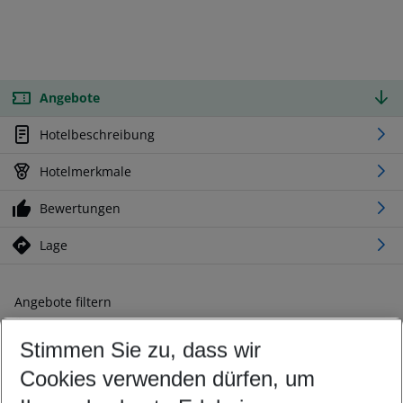
Angebote
Hotelbeschreibung
Hotelmerkmale
Bewertungen
Lage
Angebote filtern
Ändern Sie Ihre Kriterien nach Ihren Wünschen
Stimmen Sie zu, dass wir
Abflughafen wählen
Beliebiger Abflughafen
Cookies verwenden dürfen, um
Reisezeitraum wählen