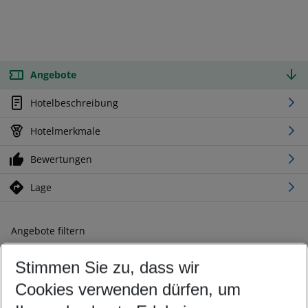
Angebote
Hotelbeschreibung
Hotelmerkmale
Bewertungen
Lage
Angebote filtern
Ändern Sie Ihre Kriterien nach Ihren Wünschen
Stimmen Sie zu, dass wir
Abflughafen wählen
Beliebiger Abflughafen
Cookies verwenden dürfen, um
Reisezeitraum wählen