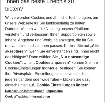
Ihnen das beste Erlebnis zu
10.08.26
–
08.08.27
5-8 Nächte
bieten?
Wer wird verreisen
2 Erwachsene
Keine Kinder
Wir verwenden Cookies und ähnliche Technologien, um
unsere Webseite für Sie funktionsfähig zu halten.
Mehr Filter anzeigen
Dadurch können wir die Nutzung unserer Plattform
verstehen und verbessern, Ihnen Support bieten sowie
Inhalte, Angebote und Werbung anzeigen, die für Sie
relevant sind und zu Ihnen passen. Klicken Sie auf
„Alle
akzeptieren“
, wenn Sie einverstanden sind. Ihnen reicht
das Nötigste? Dann wählen Sie
„Nur notwendige
Footer
Cookies“
. Unter
„Cookies anpassen“
können Sie Ihre
Footer navigation
Cookie-Einstellungen individuell festlegen. Sie können
Über uns
Ihre Privatsphäre-Einstellungen selbstverständlich
AGB
jederzeit ändern oder widerrufen – klicken Sie dazu
Service & Hilfe
Cookie-Einstellungen ändern
einfach unten auf
„Cookie-Einstellungen ändern“
.
Barrierefreies Reisen
Datenschutz-Informationen
Impressum
Cookie-Richtlinie
Folgen Sie uns
Check-in
Cookie/Tracking-Informationen
Datenschutz
FAQ
Impressum