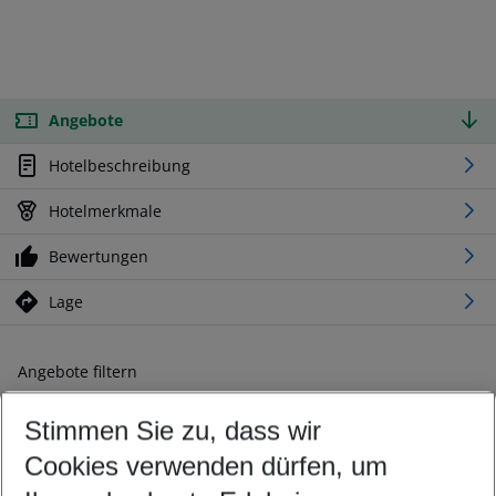
Angebote
Hotelbeschreibung
Hotelmerkmale
Bewertungen
Lage
Angebote filtern
Ändern Sie Ihre Kriterien nach Ihren Wünschen
Stimmen Sie zu, dass wir
Abflughafen wählen
Beliebiger Abflughafen
Cookies verwenden dürfen, um
Reisezeitraum wählen