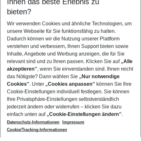
Ihnen das beste Erlebnis zu
09.08.26
–
07.08.27
5-8 Nächte
bieten?
Wer wird verreisen
2 Erwachsene
Keine Kinder
Wir verwenden Cookies und ähnliche Technologien, um
unsere Webseite für Sie funktionsfähig zu halten.
Mehr Filter anzeigen
Dadurch können wir die Nutzung unserer Plattform
verstehen und verbessern, Ihnen Support bieten sowie
Inhalte, Angebote und Werbung anzeigen, die für Sie
relevant sind und zu Ihnen passen. Klicken Sie auf
„Alle
akzeptieren“
, wenn Sie einverstanden sind. Ihnen reicht
das Nötigste? Dann wählen Sie
„Nur notwendige
Footer
Cookies“
. Unter
„Cookies anpassen“
können Sie Ihre
Footer navigation
Cookie-Einstellungen individuell festlegen. Sie können
Über uns
Ihre Privatsphäre-Einstellungen selbstverständlich
AGB
jederzeit ändern oder widerrufen – klicken Sie dazu
Service & Hilfe
Cookie-Einstellungen ändern
einfach unten auf
„Cookie-Einstellungen ändern“
.
Barrierefreies Reisen
Datenschutz-Informationen
Impressum
Cookie-Richtlinie
Folgen Sie uns
Check-in
Cookie/Tracking-Informationen
Datenschutz
FAQ
Impressum