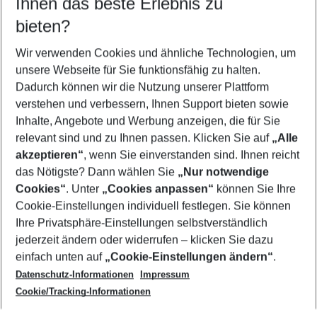
Ihnen das beste Erlebnis zu
08.08.26
–
06.08.27
5-8 Nächte
bieten?
Wer wird verreisen
2 Erwachsene
Keine Kinder
Wir verwenden Cookies und ähnliche Technologien, um
unsere Webseite für Sie funktionsfähig zu halten.
Mehr Filter anzeigen
Dadurch können wir die Nutzung unserer Plattform
verstehen und verbessern, Ihnen Support bieten sowie
Inhalte, Angebote und Werbung anzeigen, die für Sie
relevant sind und zu Ihnen passen. Klicken Sie auf
„Alle
akzeptieren“
, wenn Sie einverstanden sind. Ihnen reicht
das Nötigste? Dann wählen Sie
„Nur notwendige
Footer
Cookies“
. Unter
„Cookies anpassen“
können Sie Ihre
Footer navigation
Cookie-Einstellungen individuell festlegen. Sie können
Über uns
Ihre Privatsphäre-Einstellungen selbstverständlich
AGB
jederzeit ändern oder widerrufen – klicken Sie dazu
Service & Hilfe
Cookie-Einstellungen ändern
einfach unten auf
„Cookie-Einstellungen ändern“
.
Barrierefreies Reisen
Datenschutz-Informationen
Impressum
Cookie-Richtlinie
Folgen Sie uns
Check-in
Cookie/Tracking-Informationen
Datenschutz
FAQ
Impressum