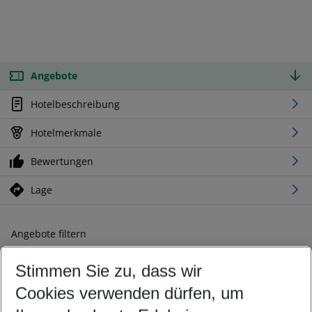
Angebote
Hotelbeschreibung
Hotelmerkmale
Bewertungen
Lage
Angebote filtern
Ändern Sie Ihre Kriterien nach Ihren Wünschen
Stimmen Sie zu, dass wir
Abflughafen wählen
Beliebiger Abflughafen
Cookies verwenden dürfen, um
Reisezeitraum wählen