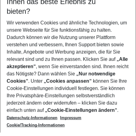
Ihnen das beste Erlebnis zu
09.08.26
–
07.08.27
5-8 Nächte
bieten?
Wer wird verreisen
2 Erwachsene
Keine Kinder
Wir verwenden Cookies und ähnliche Technologien, um
unsere Webseite für Sie funktionsfähig zu halten.
Mehr Filter anzeigen
Dadurch können wir die Nutzung unserer Plattform
verstehen und verbessern, Ihnen Support bieten sowie
Inhalte, Angebote und Werbung anzeigen, die für Sie
relevant sind und zu Ihnen passen. Klicken Sie auf
„Alle
akzeptieren“
, wenn Sie einverstanden sind. Ihnen reicht
das Nötigste? Dann wählen Sie
„Nur notwendige
Footer
Cookies“
. Unter
„Cookies anpassen“
können Sie Ihre
Footer navigation
Cookie-Einstellungen individuell festlegen. Sie können
Über uns
Ihre Privatsphäre-Einstellungen selbstverständlich
AGB
jederzeit ändern oder widerrufen – klicken Sie dazu
Service & Hilfe
Cookie-Einstellungen ändern
einfach unten auf
„Cookie-Einstellungen ändern“
.
Barrierefreies Reisen
Datenschutz-Informationen
Impressum
Cookie-Richtlinie
Folgen Sie uns
Check-in
Cookie/Tracking-Informationen
Datenschutz
FAQ
Impressum