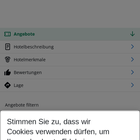
Angebote
Hotelbeschreibung
Hotelmerkmale
Bewertungen
Lage
Angebote filtern
Ändern Sie Ihre Kriterien nach Ihren Wünschen
Stimmen Sie zu, dass wir
Abflughafen wählen
Beliebiger Abflughafen
Cookies verwenden dürfen, um
Reisezeitraum wählen