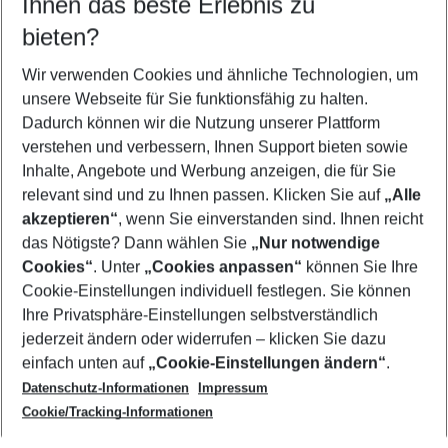
Ihnen das beste Erlebnis zu
10.08.26
–
08.08.27
5-8 Nächte
bieten?
Wer wird verreisen
2 Erwachsene
Keine Kinder
Wir verwenden Cookies und ähnliche Technologien, um
unsere Webseite für Sie funktionsfähig zu halten.
Mehr Filter anzeigen
Dadurch können wir die Nutzung unserer Plattform
verstehen und verbessern, Ihnen Support bieten sowie
Inhalte, Angebote und Werbung anzeigen, die für Sie
relevant sind und zu Ihnen passen. Klicken Sie auf
„Alle
akzeptieren“
, wenn Sie einverstanden sind. Ihnen reicht
das Nötigste? Dann wählen Sie
„Nur notwendige
Footer
Cookies“
. Unter
„Cookies anpassen“
können Sie Ihre
Footer navigation
Cookie-Einstellungen individuell festlegen. Sie können
Über uns
Ihre Privatsphäre-Einstellungen selbstverständlich
AGB
jederzeit ändern oder widerrufen – klicken Sie dazu
Service & Hilfe
Cookie-Einstellungen ändern
einfach unten auf
„Cookie-Einstellungen ändern“
.
Barrierefreies Reisen
Datenschutz-Informationen
Impressum
Cookie-Richtlinie
Folgen Sie uns
Check-in
Cookie/Tracking-Informationen
Datenschutz
FAQ
Impressum