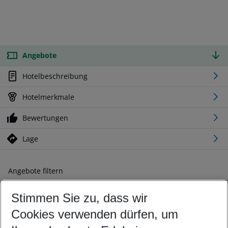
Angebote
Hotelbeschreibung
Hotelmerkmale
Bewertungen
Lage
Angebote filtern
Ändern Sie Ihre Kriterien nach Ihren Wünschen
Stimmen Sie zu, dass wir
Abflughafen wählen
Beliebiger Abflughafen
Cookies verwenden dürfen, um
Reisezeitraum wählen