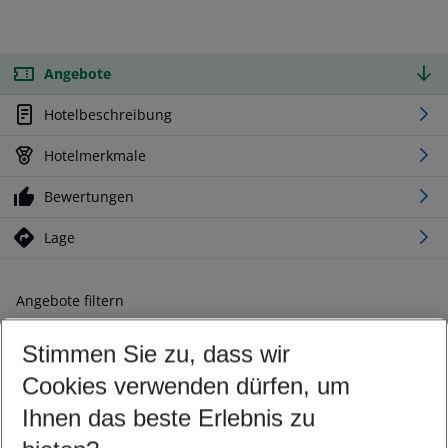
Angebote
Hotelbeschreibung
Hotelmerkmale
Bewertungen
Lage
Angebote filtern
Ändern Sie Ihre Kriterien nach Ihren Wünschen
Stimmen Sie zu, dass wir
Abflughafen wählen
Beliebiger Abflughafen
Cookies verwenden dürfen, um
Reisezeitraum wählen
Ihnen das beste Erlebnis zu
08.08.26
–
06.08.27
5-8 Nächte