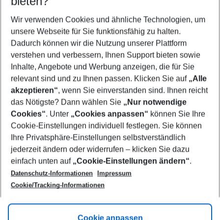
bieten?
Wer wird verreisen
2 Erwachsene
Keine Kinder
Wir verwenden Cookies und ähnliche Technologien, um
unsere Webseite für Sie funktionsfähig zu halten.
Mehr Filter anzeigen
Dadurch können wir die Nutzung unserer Plattform
verstehen und verbessern, Ihnen Support bieten sowie
Inhalte, Angebote und Werbung anzeigen, die für Sie
relevant sind und zu Ihnen passen. Klicken Sie auf
„Alle
akzeptieren“
, wenn Sie einverstanden sind. Ihnen reicht
das Nötigste? Dann wählen Sie
„Nur notwendige
Footer
Cookies“
. Unter
„Cookies anpassen“
können Sie Ihre
Footer navigation
Cookie-Einstellungen individuell festlegen. Sie können
Über uns
Ihre Privatsphäre-Einstellungen selbstverständlich
AGB
jederzeit ändern oder widerrufen – klicken Sie dazu
Service & Hilfe
Cookie-Einstellungen ändern
einfach unten auf
„Cookie-Einstellungen ändern“
.
Barrierefreies Reisen
Datenschutz-Informationen
Impressum
Cookie-Richtlinie
Folgen Sie uns
Check-in
Cookie/Tracking-Informationen
Datenschutz
FAQ
Impressum
Flugbeschränkungen
Hilfe & Kontakt
Cookie anpassen