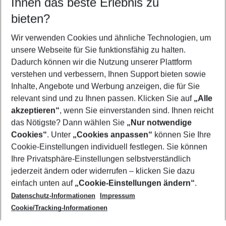
Ihnen das beste Erlebnis zu
11.08.26
–
09.08.27
5-8 Nächte
bieten?
Wer wird verreisen
2 Erwachsene
Keine Kinder
Wir verwenden Cookies und ähnliche Technologien, um
unsere Webseite für Sie funktionsfähig zu halten.
Mehr Filter anzeigen
Dadurch können wir die Nutzung unserer Plattform
verstehen und verbessern, Ihnen Support bieten sowie
Inhalte, Angebote und Werbung anzeigen, die für Sie
relevant sind und zu Ihnen passen. Klicken Sie auf
„Alle
akzeptieren“
, wenn Sie einverstanden sind. Ihnen reicht
das Nötigste? Dann wählen Sie
„Nur notwendige
Footer
Cookies“
. Unter
„Cookies anpassen“
können Sie Ihre
Footer navigation
Cookie-Einstellungen individuell festlegen. Sie können
Über uns
Ihre Privatsphäre-Einstellungen selbstverständlich
AGB
jederzeit ändern oder widerrufen – klicken Sie dazu
Service & Hilfe
Cookie-Einstellungen ändern
einfach unten auf
„Cookie-Einstellungen ändern“
.
Barrierefreies Reisen
Datenschutz-Informationen
Impressum
Cookie-Richtlinie
Folgen Sie uns
Check-in
Cookie/Tracking-Informationen
Datenschutz
FAQ
Impressum