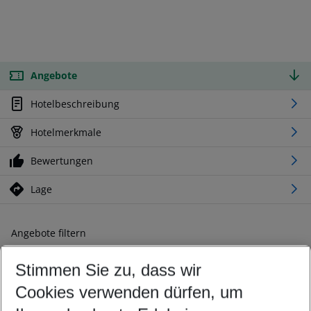
Angebote
Hotelbeschreibung
Hotelmerkmale
Bewertungen
Lage
Angebote filtern
Ändern Sie Ihre Kriterien nach Ihren Wünschen
Stimmen Sie zu, dass wir
Abflughafen wählen
Beliebiger Abflughafen
Cookies verwenden dürfen, um
Reisezeitraum wählen